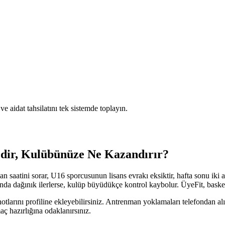
 aidat tahsilatını tek sistemde toplayın.
dir, Kulübünüze Ne Kazandırır?
 saatini sorar, U16 sporcusunun lisans evrakı eksiktir, hafta sonu iki ay
nda dağınık ilerlerse, kulüp büyüdükçe kontrol kaybolur. ÜyeFit, bask
otlarını profiline ekleyebilirsiniz. Antrenman yoklamaları telefondan alın
ç hazırlığına odaklanırsınız.