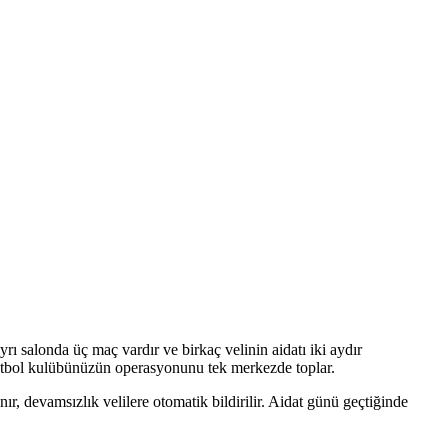
rı salonda üç maç vardır ve birkaç velinin aidatı iki aydır
etbol kulübünüzün operasyonunu tek merkezde toplar.
ır, devamsızlık velilere otomatik bildirilir. Aidat günü geçtiğinde