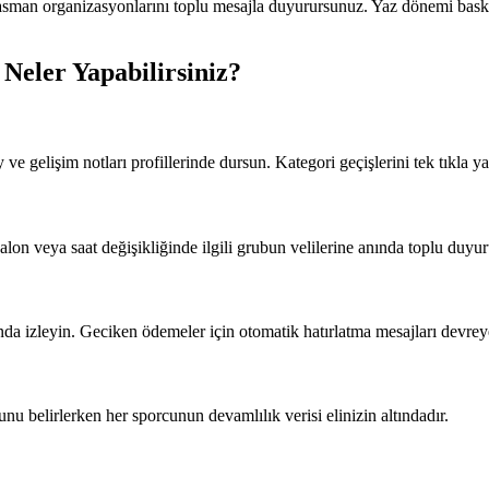
asman organizasyonlarını toplu mesajla duyurursunuz. Yaz dönemi basketb
 Neler Yapabilirsiniz?
ve gelişim notları profillerinde dursun. Kategori geçişlerini tek tıkla ya
lon veya saat değişikliğinde ilgili grubun velilerine anında toplu duyu
zında izleyin. Geciken ödemeler için otomatik hatırlatma mesajları devrey
u belirlerken her sporcunun devamlılık verisi elinizin altındadır.