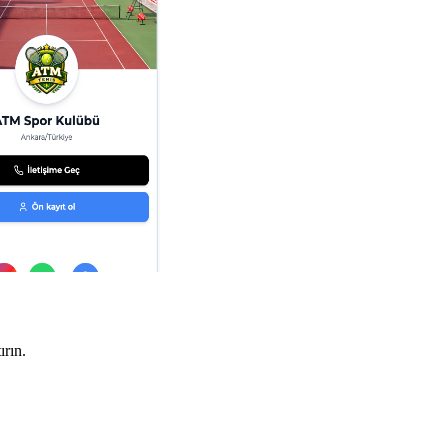
ırın.