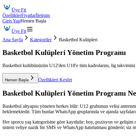
Üye Fit
Özellikler
Fiyatlar
İletişim
Giriş Yap
Hemen Başla
Üye Fit
Ana Sayfa
Kategoriler
Basketbol Kulüpleri
Basketbol Kulüpleri Yönetim Programı
Basketbol kulübünüzün U12'den U18'e tüm kadrolarını, lig takvimini ve
Özellikleri Keşfet
Hemen Başla
Basketbol Kulüpleri Yönetim Programı
Ne
Basketbol altyapısı yöneten herkes bilir: U12 grubunun velisi antrenman
beklemektedir. Tüm bunlar WhatsApp gruplarında ve ajanda sayfaları
Her sporcu yaş kategorisine göre kayıtlıdır; boy, pozisyon ve gelişim n
sistem veliye nazik bir SMS ve WhatsApp hatırlatması gönderir; siz ma