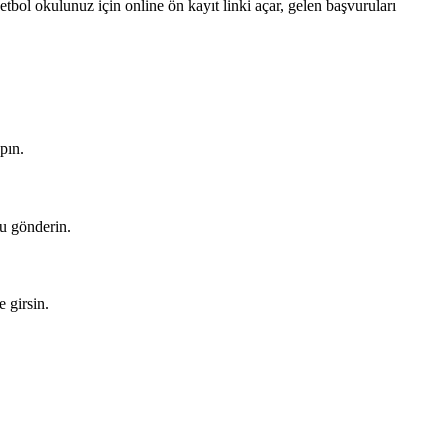
ol okulunuz için online ön kayıt linki açar, gelen başvuruları
pın.
ru gönderin.
e girsin.