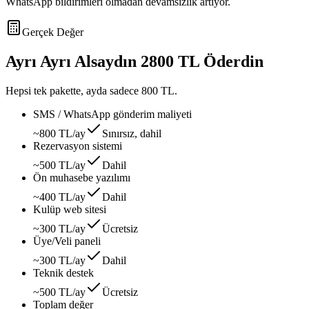
WhatsApp bildirimleri olmadan devamsızlık artıyor.
Gerçek Değer
Ayrı Ayrı Alsaydın
2800 TL
Öderdin
Hepsi tek pakette, ayda sadece
800 TL
.
SMS / WhatsApp gönderim maliyeti
~800 TL/ay
Sınırsız, dahil
Rezervasyon sistemi
~500 TL/ay
Dahil
Ön muhasebe yazılımı
~400 TL/ay
Dahil
Kulüp web sitesi
~300 TL/ay
Ücretsiz
Üye/Veli paneli
~300 TL/ay
Dahil
Teknik destek
~500 TL/ay
Ücretsiz
Toplam değer