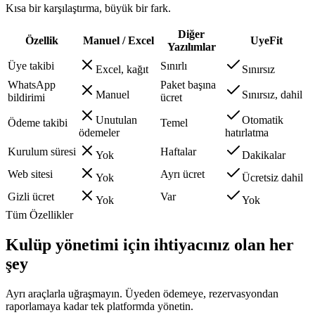
Kısa bir karşılaştırma, büyük bir fark.
Diğer
Özellik
Manuel / Excel
UyeFit
Yazılımlar
Üye takibi
Sınırlı
Excel, kağıt
Sınırsız
WhatsApp
Paket başına
Manuel
Sınırsız, dahil
bildirimi
ücret
Unutulan
Otomatik
Ödeme takibi
Temel
ödemeler
hatırlatma
Kurulum süresi
Haftalar
Yok
Dakikalar
Web sitesi
Ayrı ücret
Yok
Ücretsiz dahil
Gizli ücret
Var
Yok
Yok
Tüm Özellikler
Kulüp yönetimi için
ihtiyacınız olan her
şey
Ayrı araçlarla uğraşmayın. Üyeden ödemeye, rezervasyondan
raporlamaya kadar tek platformda yönetin.