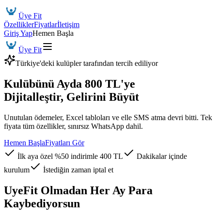
Üye Fit
Özellikler
Fiyatlar
İletişim
Giriş Yap
Hemen Başla
Üye Fit
Türkiye'deki kulüpler tarafından tercih ediliyor
Kulübünü Ayda
800 TL
'ye
Dijitalleştir, Gelirini Büyüt
Unutulan ödemeler, Excel tabloları ve elle SMS atma devri bitti. Tek
fiyata tüm özellikler,
sınırsız WhatsApp dahil.
Hemen Başla
Fiyatları Gör
İlk aya özel %50 indirimle 400 TL
Dakikalar içinde
kurulum
İstediğin zaman iptal et
UyeFit Olmadan Her Ay
Para
Kaybediyorsun