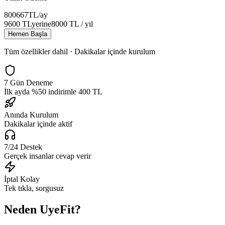
800
667
TL
/ay
9600
TL
yerine
8000
TL
/ yıl
Hemen Başla
Tüm özellikler dahil · Dakikalar içinde kurulum
7 Gün Deneme
İlk ayda %50 indirimle 400 TL
Anında Kurulum
Dakikalar içinde aktif
7/24 Destek
Gerçek insanlar cevap verir
İptal Kolay
Tek tıkla, sorgusuz
Neden UyeFit?