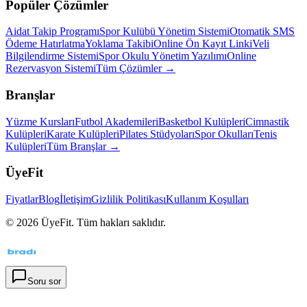
Popüler Çözümler
Aidat Takip Programı
Spor Kulübü Yönetim Sistemi
Otomatik SMS
Ödeme Hatırlatma
Yoklama Takibi
Online Ön Kayıt Linki
Veli
Bilgilendirme Sistemi
Spor Okulu Yönetim Yazılımı
Online
Rezervasyon Sistemi
Tüm Çözümler →
Branşlar
Yüzme Kursları
Futbol Akademileri
Basketbol Kulüpleri
Cimnastik
Kulüpleri
Karate Kulüpleri
Pilates Stüdyoları
Spor Okulları
Tenis
Kulüpleri
Tüm Branşlar →
ÜyeFit
Fiyatlar
Blog
İletişim
Gizlilik Politikası
Kullanım Koşulları
©
2026
ÜyeFit. Tüm hakları saklıdır.
Soru sor