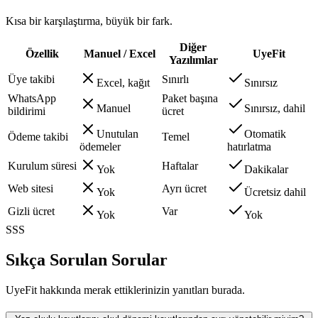
Kısa bir karşılaştırma, büyük bir fark.
Diğer
Özellik
Manuel / Excel
UyeFit
Yazılımlar
Üye takibi
Sınırlı
Excel, kağıt
Sınırsız
WhatsApp
Paket başına
Manuel
Sınırsız, dahil
bildirimi
ücret
Unutulan
Otomatik
Ödeme takibi
Temel
ödemeler
hatırlatma
Kurulum süresi
Haftalar
Yok
Dakikalar
Web sitesi
Ayrı ücret
Yok
Ücretsiz dahil
Gizli ücret
Var
Yok
Yok
SSS
Sıkça Sorulan Sorular
UyeFit hakkında merak ettiklerinizin yanıtları burada.