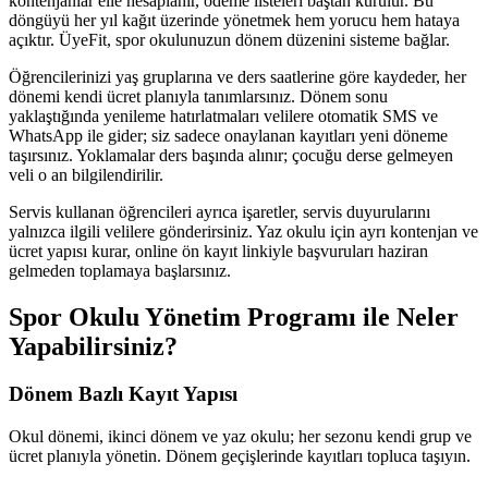
kontenjanlar elle hesaplanır, ödeme listeleri baştan kurulur. Bu
döngüyü her yıl kağıt üzerinde yönetmek hem yorucu hem hataya
açıktır. ÜyeFit, spor okulunuzun dönem düzenini sisteme bağlar.
Öğrencilerinizi yaş gruplarına ve ders saatlerine göre kaydeder, her
dönemi kendi ücret planıyla tanımlarsınız. Dönem sonu
yaklaştığında yenileme hatırlatmaları velilere otomatik SMS ve
WhatsApp ile gider; siz sadece onaylanan kayıtları yeni döneme
taşırsınız. Yoklamalar ders başında alınır; çocuğu derse gelmeyen
veli o an bilgilendirilir.
Servis kullanan öğrencileri ayrıca işaretler, servis duyurularını
yalnızca ilgili velilere gönderirsiniz. Yaz okulu için ayrı kontenjan ve
ücret yapısı kurar, online ön kayıt linkiyle başvuruları haziran
gelmeden toplamaya başlarsınız.
Spor Okulu Yönetim Programı
ile Neler
Yapabilirsiniz?
Dönem Bazlı Kayıt Yapısı
Okul dönemi, ikinci dönem ve yaz okulu; her sezonu kendi grup ve
ücret planıyla yönetin. Dönem geçişlerinde kayıtları topluca taşıyın.