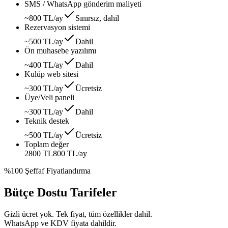
SMS / WhatsApp gönderim maliyeti
~800 TL/ay
Sınırsız, dahil
Rezervasyon sistemi
~500 TL/ay
Dahil
Ön muhasebe yazılımı
~400 TL/ay
Dahil
Kulüp web sitesi
~300 TL/ay
Ücretsiz
Üye/Veli paneli
~300 TL/ay
Dahil
Teknik destek
~500 TL/ay
Ücretsiz
Toplam değer
2800 TL
800 TL
/ay
%100 Şeffaf Fiyatlandırma
Bütçe Dostu Tarifeler
Gizli ücret yok. Tek fiyat, tüm özellikler dahil.
WhatsApp ve KDV fiyata dahildir.