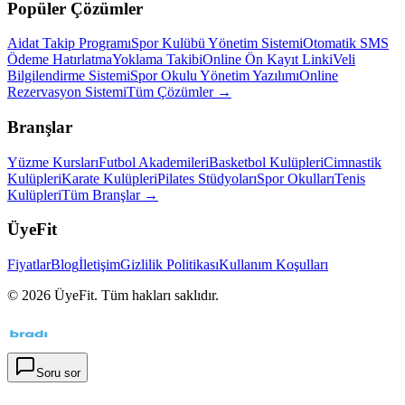
Popüler Çözümler
Aidat Takip Programı
Spor Kulübü Yönetim Sistemi
Otomatik SMS
Ödeme Hatırlatma
Yoklama Takibi
Online Ön Kayıt Linki
Veli
Bilgilendirme Sistemi
Spor Okulu Yönetim Yazılımı
Online
Rezervasyon Sistemi
Tüm Çözümler →
Branşlar
Yüzme Kursları
Futbol Akademileri
Basketbol Kulüpleri
Cimnastik
Kulüpleri
Karate Kulüpleri
Pilates Stüdyoları
Spor Okulları
Tenis
Kulüpleri
Tüm Branşlar →
ÜyeFit
Fiyatlar
Blog
İletişim
Gizlilik Politikası
Kullanım Koşulları
©
2026
ÜyeFit. Tüm hakları saklıdır.
Soru sor