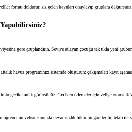
eliler formu doldurur, siz gelen kayıtları onaylayıp gruplara dağıtırsın
 Yapabilirsiniz?
viyesine göre gruplandırın. Seviye atlayan çocuğu tek tıkla yeni grubuna
Haftalık havuz programınızı sistemde oluşturun; çakışmaları kayıt aşama
imin gecikti anlık görürsünüz. Geciken ödemeler için veliye otomatik 
öğrencinin velisine anında devamsızlık bildirimi gönderilir; telafi ders