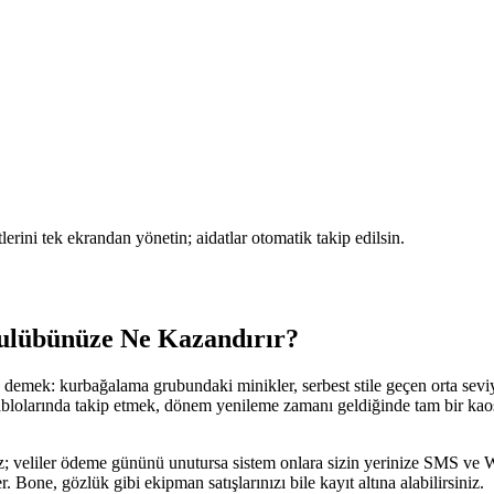
rini tek ekrandan yönetin; aidatlar otomatik takip edilsin.
ulübünüze Ne Kazandırır?
mek: kurbağalama grubundaki minikler, serbest stile geçen orta seviye,
 tablolarında takip etmek, dönem yenileme zamanı geldiğinde tam bir ka
niz; veliler ödeme gününü unutursa sistem onlara sizin yerinize SMS ve
 Bone, gözlük gibi ekipman satışlarınızı bile kayıt altına alabilirsiniz.