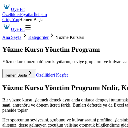
Üye Fit
Özellikler
Fiyatlar
İletişim
Giriş Yap
Hemen Başla
Üye Fit
Ana Sayfa
Kategoriler
Yüzme Kursları
Yüzme Kursu Yönetim Programı
Yüzme kursunuzun dönem kayıtlarını, seviye gruplarını ve kulvar saatle
Özellikleri Keşfet
Hemen Başla
Yüzme Kursu Yönetim Programı
Nedir, K
Bir yüzme kursu işletmek demek aynı anda onlarca dengeyi tutturmak de
saati, antrenörü ve dönem ücreti farklı. Bunları defterde ya da Excel
panelde toplar.
Her sporcunun seviyesini, grubunu ve kulvar saatini profiline işlersi
alırsınız, derse gelmeyen çocuğun velisine otomatik bilgilendirme gider.