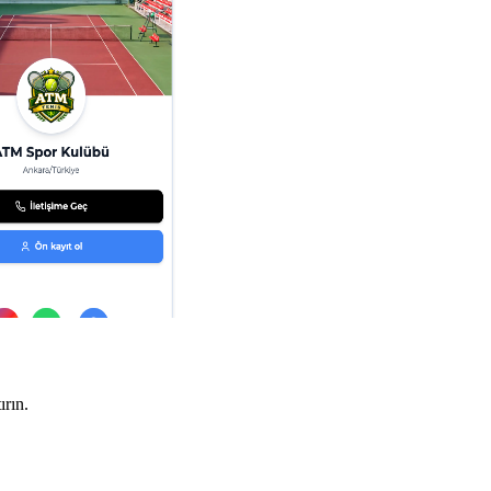
ırın.