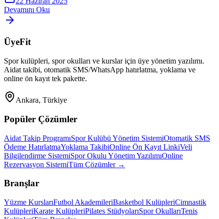
22 Haziran 2025
Devamını Oku
ÜyeFit
Spor kulüpleri, spor okulları ve kurslar için üye yönetim yazılımı.
Aidat takibi, otomatik SMS/WhatsApp hatırlatma, yoklama ve
online ön kayıt tek pakette.
Ankara, Türkiye
Popüler Çözümler
Aidat Takip Programı
Spor Kulübü Yönetim Sistemi
Otomatik SMS
Ödeme Hatırlatma
Yoklama Takibi
Online Ön Kayıt Linki
Veli
Bilgilendirme Sistemi
Spor Okulu Yönetim Yazılımı
Online
Rezervasyon Sistemi
Tüm Çözümler →
Branşlar
Yüzme Kursları
Futbol Akademileri
Basketbol Kulüpleri
Cimnastik
Kulüpleri
Karate Kulüpleri
Pilates Stüdyoları
Spor Okulları
Tenis