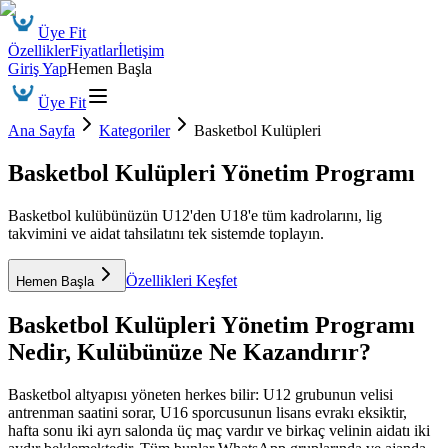
Üye Fit
Özellikler
Fiyatlar
İletişim
Giriş Yap
Hemen Başla
Üye Fit
Ana Sayfa
Kategoriler
Basketbol Kulüpleri
Basketbol Kulüpleri Yönetim Programı
Basketbol kulübünüzün U12'den U18'e tüm kadrolarını, lig
takvimini ve aidat tahsilatını tek sistemde toplayın.
Özellikleri Keşfet
Hemen Başla
Basketbol Kulüpleri Yönetim Programı
Nedir, Kulübünüze Ne Kazandırır?
Basketbol altyapısı yöneten herkes bilir: U12 grubunun velisi
antrenman saatini sorar, U16 sporcusunun lisans evrakı eksiktir,
hafta sonu iki ayrı salonda üç maç vardır ve birkaç velinin aidatı iki