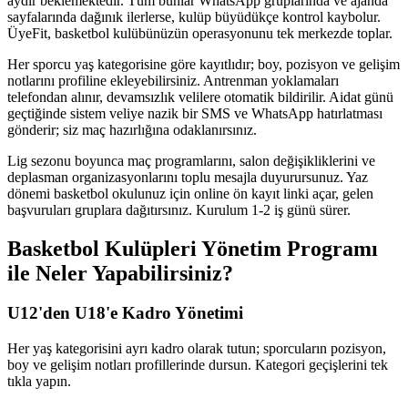
aydır beklemektedir. Tüm bunlar WhatsApp gruplarında ve ajanda
sayfalarında dağınık ilerlerse, kulüp büyüdükçe kontrol kaybolur.
ÜyeFit, basketbol kulübünüzün operasyonunu tek merkezde toplar.
Her sporcu yaş kategorisine göre kayıtlıdır; boy, pozisyon ve gelişim
notlarını profiline ekleyebilirsiniz. Antrenman yoklamaları
telefondan alınır, devamsızlık velilere otomatik bildirilir. Aidat günü
geçtiğinde sistem veliye nazik bir SMS ve WhatsApp hatırlatması
gönderir; siz maç hazırlığına odaklanırsınız.
Lig sezonu boyunca maç programlarını, salon değişikliklerini ve
deplasman organizasyonlarını toplu mesajla duyurursunuz. Yaz
dönemi basketbol okulunuz için online ön kayıt linki açar, gelen
başvuruları gruplara dağıtırsınız. Kurulum 1-2 iş günü sürer.
Basketbol Kulüpleri Yönetim Programı
ile Neler Yapabilirsiniz?
U12'den U18'e Kadro Yönetimi
Her yaş kategorisini ayrı kadro olarak tutun; sporcuların pozisyon,
boy ve gelişim notları profillerinde dursun. Kategori geçişlerini tek
tıkla yapın.