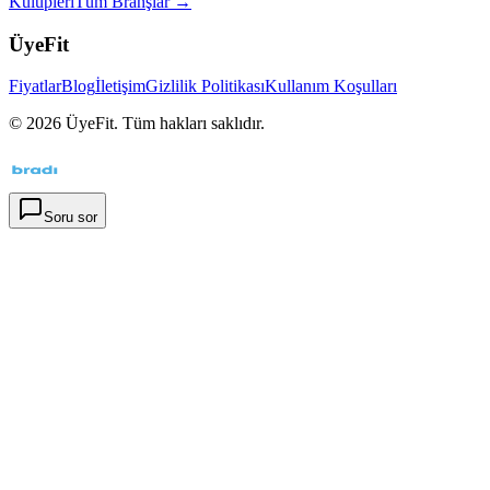
Kulüpleri
Tüm Branşlar →
ÜyeFit
Fiyatlar
Blog
İletişim
Gizlilik Politikası
Kullanım Koşulları
©
2026
ÜyeFit. Tüm hakları saklıdır.
Soru sor