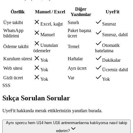
Diğer
Özellik
Manuel / Excel
UyeFit
Yazılımlar
Üye takibi
Sınırlı
Excel, kağıt
Sınırsız
WhatsApp
Paket başına
Manuel
Sınırsız, dahil
bildirimi
ücret
Unutulan
Otomatik
Ödeme takibi
Temel
ödemeler
hatırlatma
Kurulum süresi
Haftalar
Yok
Dakikalar
Web sitesi
Ayrı ücret
Yok
Ücretsiz dahil
Gizli ücret
Var
Yok
Yok
SSS
Sıkça Sorulan Sorular
UyeFit hakkında merak ettiklerinizin yanıtları burada.
Aynı sporcu hem U14 hem U16 antrenmanlarına katılıyorsa nasıl takip
ederim?