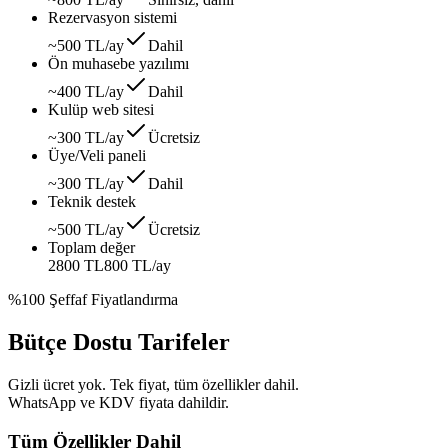
Rezervasyon sistemi
~500 TL/ay
Dahil
Ön muhasebe yazılımı
~400 TL/ay
Dahil
Kulüp web sitesi
~300 TL/ay
Ücretsiz
Üye/Veli paneli
~300 TL/ay
Dahil
Teknik destek
~500 TL/ay
Ücretsiz
Toplam değer
2800 TL
800 TL
/ay
%100 Şeffaf Fiyatlandırma
Bütçe Dostu Tarifeler
Gizli ücret yok. Tek fiyat, tüm özellikler dahil.
WhatsApp ve KDV fiyata dahildir.
Tüm Özellikler Dahil