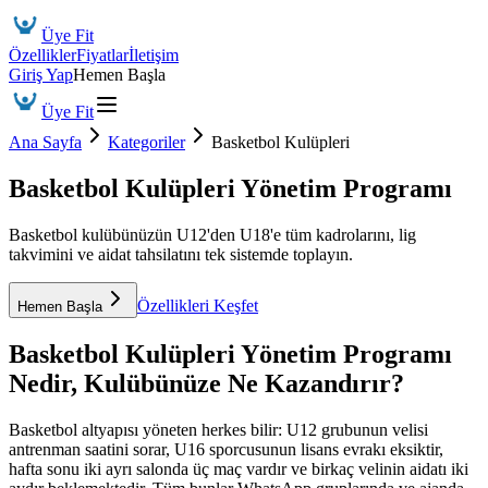
Üye Fit
Özellikler
Fiyatlar
İletişim
Giriş Yap
Hemen Başla
Üye Fit
Ana Sayfa
Kategoriler
Basketbol Kulüpleri
Basketbol Kulüpleri Yönetim Programı
Basketbol kulübünüzün U12'den U18'e tüm kadrolarını, lig
takvimini ve aidat tahsilatını tek sistemde toplayın.
Özellikleri Keşfet
Hemen Başla
Basketbol Kulüpleri Yönetim Programı
Nedir, Kulübünüze Ne Kazandırır?
Basketbol altyapısı yöneten herkes bilir: U12 grubunun velisi
antrenman saatini sorar, U16 sporcusunun lisans evrakı eksiktir,
hafta sonu iki ayrı salonda üç maç vardır ve birkaç velinin aidatı iki