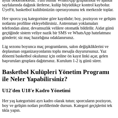
aydır beklemektedir. Tüm bunlar WhatsApp gruplarında ve ajanda
sayfalarında dağınık ilerlerse, kulüp büyüdükçe kontrol kaybolur.
ÜyeFit, basketbol kulübünüzün operasyonunu tek merkezde toplar.
Her sporcu yaş kategorisine göre kayıtlıdır; boy, pozisyon ve gelişim
notlarını profiline ekleyebilirsiniz. Antrenman yoklamaları
telefondan alınır, devamsızlık velilere otomatik bildirilir. Aidat günü
geçtiğinde sistem veliye nazik bir SMS ve WhatsApp hatırlatması
gönderir; siz maç hazırlığına odaklanırsınız.
Lig sezonu boyunca maç programlarını, salon değişikliklerini ve
deplasman organizasyonlarını toplu mesajla duyurursunuz. Yaz
dönemi basketbol okulunuz için online ön kayıt linki açar, gelen
başvuruları gruplara dağıtırsınız. Kurulum 1-2 iş günü sürer.
Basketbol Kulüpleri Yönetim Programı
ile Neler Yapabilirsiniz?
U12'den U18'e Kadro Yönetimi
Her yaş kategorisini ayrı kadro olarak tutun; sporcuların pozisyon,
boy ve gelişim notları profillerinde dursun. Kategori geçişlerini tek
tıkla yapın.