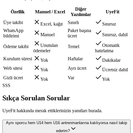
Diğer
Özellik
Manuel / Excel
UyeFit
Yazılımlar
Üye takibi
Sınırlı
Excel, kağıt
Sınırsız
WhatsApp
Paket başına
Manuel
Sınırsız, dahil
bildirimi
ücret
Unutulan
Otomatik
Ödeme takibi
Temel
ödemeler
hatırlatma
Kurulum süresi
Haftalar
Yok
Dakikalar
Web sitesi
Ayrı ücret
Yok
Ücretsiz dahil
Gizli ücret
Var
Yok
Yok
SSS
Sıkça Sorulan Sorular
UyeFit hakkında merak ettiklerinizin yanıtları burada.
Aynı sporcu hem U14 hem U16 antrenmanlarına katılıyorsa nasıl takip
ederim?