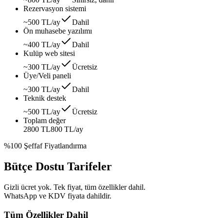
Rezervasyon sistemi
~500 TL/ay
Dahil
Ön muhasebe yazılımı
~400 TL/ay
Dahil
Kulüp web sitesi
~300 TL/ay
Ücretsiz
Üye/Veli paneli
~300 TL/ay
Dahil
Teknik destek
~500 TL/ay
Ücretsiz
Toplam değer
2800 TL
800 TL
/ay
%100 Şeffaf Fiyatlandırma
Bütçe Dostu Tarifeler
Gizli ücret yok. Tek fiyat, tüm özellikler dahil.
WhatsApp ve KDV fiyata dahildir.
Tüm Özellikler Dahil