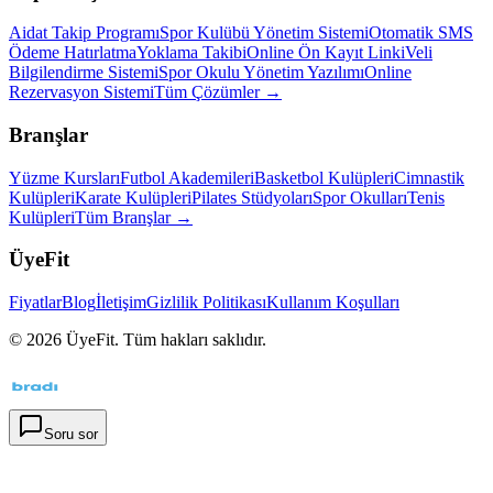
Aidat Takip Programı
Spor Kulübü Yönetim Sistemi
Otomatik SMS
Ödeme Hatırlatma
Yoklama Takibi
Online Ön Kayıt Linki
Veli
Bilgilendirme Sistemi
Spor Okulu Yönetim Yazılımı
Online
Rezervasyon Sistemi
Tüm Çözümler →
Branşlar
Yüzme Kursları
Futbol Akademileri
Basketbol Kulüpleri
Cimnastik
Kulüpleri
Karate Kulüpleri
Pilates Stüdyoları
Spor Okulları
Tenis
Kulüpleri
Tüm Branşlar →
ÜyeFit
Fiyatlar
Blog
İletişim
Gizlilik Politikası
Kullanım Koşulları
©
2026
ÜyeFit. Tüm hakları saklıdır.
Soru sor