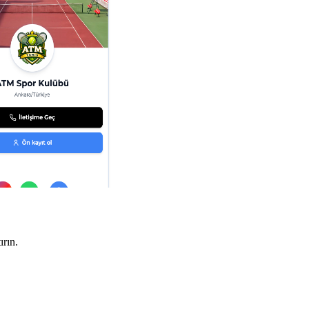
ırın.