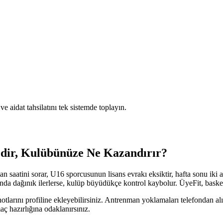
 aidat tahsilatını tek sistemde toplayın.
dir, Kulübünüze Ne Kazandırır?
 saatini sorar, U16 sporcusunun lisans evrakı eksiktir, hafta sonu iki ay
nda dağınık ilerlerse, kulüp büyüdükçe kontrol kaybolur. ÜyeFit, bask
otlarını profiline ekleyebilirsiniz. Antrenman yoklamaları telefondan alın
ç hazırlığına odaklanırsınız.