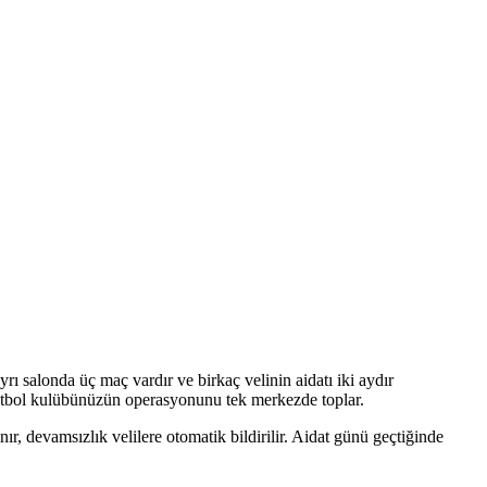
rı salonda üç maç vardır ve birkaç velinin aidatı iki aydır
etbol kulübünüzün operasyonunu tek merkezde toplar.
ır, devamsızlık velilere otomatik bildirilir. Aidat günü geçtiğinde