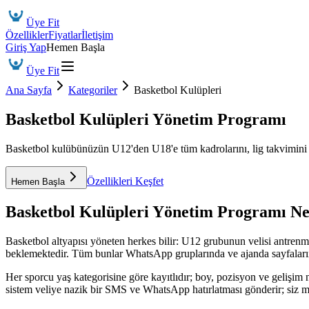
Üye Fit
Özellikler
Fiyatlar
İletişim
Giriş Yap
Hemen Başla
Üye Fit
Ana Sayfa
Kategoriler
Basketbol Kulüpleri
Basketbol Kulüpleri Yönetim Programı
Basketbol kulübünüzün U12'den U18'e tüm kadrolarını, lig takvimini ve
Özellikleri Keşfet
Hemen Başla
Basketbol Kulüpleri Yönetim Programı
Ne
Basketbol altyapısı yöneten herkes bilir: U12 grubunun velisi antrenman
beklemektedir. Tüm bunlar WhatsApp gruplarında ve ajanda sayfaları
Her sporcu yaş kategorisine göre kayıtlıdır; boy, pozisyon ve gelişim n
sistem veliye nazik bir SMS ve WhatsApp hatırlatması gönderir; siz ma