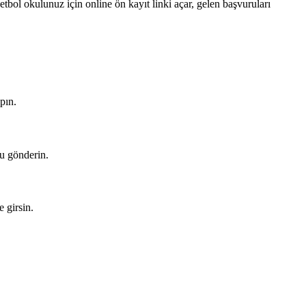
ol okulunuz için online ön kayıt linki açar, gelen başvuruları
pın.
ru gönderin.
e girsin.