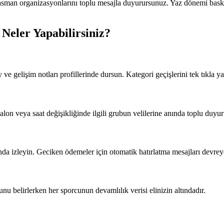
asman organizasyonlarını toplu mesajla duyurursunuz. Yaz dönemi basketb
 Neler Yapabilirsiniz?
ve gelişim notları profillerinde dursun. Kategori geçişlerini tek tıkla ya
lon veya saat değişikliğinde ilgili grubun velilerine anında toplu duyu
zında izleyin. Geciken ödemeler için otomatik hatırlatma mesajları devrey
u belirlerken her sporcunun devamlılık verisi elinizin altındadır.