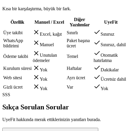
Kısa bir karşılaştırma, büyük bir fark.
Diğer
Özellik
Manuel / Excel
UyeFit
Yazılımlar
Üye takibi
Sınırlı
Excel, kağıt
Sınırsız
WhatsApp
Paket başına
Manuel
Sınırsız, dahil
bildirimi
ücret
Unutulan
Otomatik
Ödeme takibi
Temel
ödemeler
hatırlatma
Kurulum süresi
Haftalar
Yok
Dakikalar
Web sitesi
Ayrı ücret
Yok
Ücretsiz dahil
Gizli ücret
Var
Yok
Yok
SSS
Sıkça Sorulan Sorular
UyeFit hakkında merak ettiklerinizin yanıtları burada.