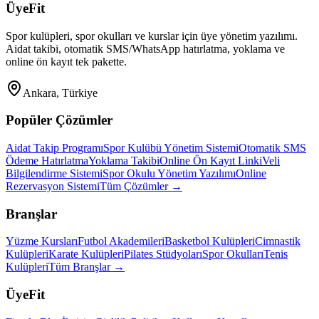
ÜyeFit
Spor kulüpleri, spor okulları ve kurslar için üye yönetim yazılımı.
Aidat takibi, otomatik SMS/WhatsApp hatırlatma, yoklama ve
online ön kayıt tek pakette.
Ankara, Türkiye
Popüler Çözümler
Aidat Takip Programı
Spor Kulübü Yönetim Sistemi
Otomatik SMS
Ödeme Hatırlatma
Yoklama Takibi
Online Ön Kayıt Linki
Veli
Bilgilendirme Sistemi
Spor Okulu Yönetim Yazılımı
Online
Rezervasyon Sistemi
Tüm Çözümler →
Branşlar
Yüzme Kursları
Futbol Akademileri
Basketbol Kulüpleri
Cimnastik
Kulüpleri
Karate Kulüpleri
Pilates Stüdyoları
Spor Okulları
Tenis
Kulüpleri
Tüm Branşlar →
ÜyeFit