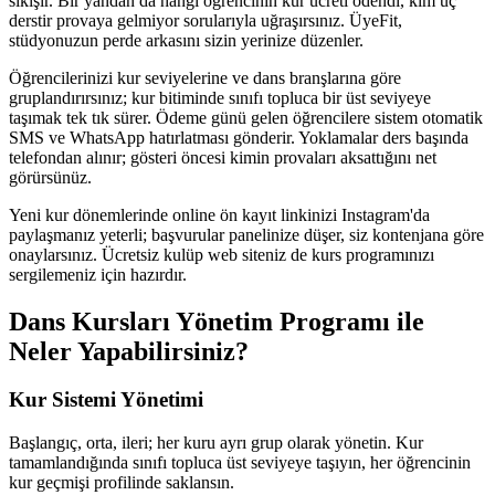
sıkışır. Bir yandan da hangi öğrencinin kur ücreti ödendi, kim üç
derstir provaya gelmiyor sorularıyla uğraşırsınız. ÜyeFit,
stüdyonuzun perde arkasını sizin yerinize düzenler.
Öğrencilerinizi kur seviyelerine ve dans branşlarına göre
gruplandırırsınız; kur bitiminde sınıfı topluca bir üst seviyeye
taşımak tek tık sürer. Ödeme günü gelen öğrencilere sistem otomatik
SMS ve WhatsApp hatırlatması gönderir. Yoklamalar ders başında
telefondan alınır; gösteri öncesi kimin provaları aksattığını net
görürsünüz.
Yeni kur dönemlerinde online ön kayıt linkinizi Instagram'da
paylaşmanız yeterli; başvurular panelinize düşer, siz kontenjana göre
onaylarsınız. Ücretsiz kulüp web siteniz de kurs programınızı
sergilemeniz için hazırdır.
Dans Kursları Yönetim Programı
ile
Neler Yapabilirsiniz?
Kur Sistemi Yönetimi
Başlangıç, orta, ileri; her kuru ayrı grup olarak yönetin. Kur
tamamlandığında sınıfı topluca üst seviyeye taşıyın, her öğrencinin
kur geçmişi profilinde saklansın.