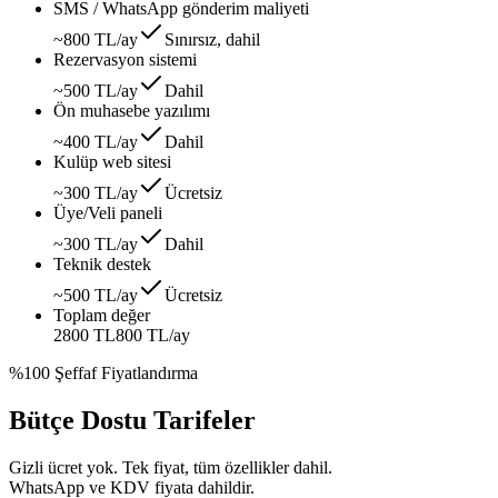
SMS / WhatsApp gönderim maliyeti
~800 TL/ay
Sınırsız, dahil
Rezervasyon sistemi
~500 TL/ay
Dahil
Ön muhasebe yazılımı
~400 TL/ay
Dahil
Kulüp web sitesi
~300 TL/ay
Ücretsiz
Üye/Veli paneli
~300 TL/ay
Dahil
Teknik destek
~500 TL/ay
Ücretsiz
Toplam değer
2800 TL
800 TL
/ay
%100 Şeffaf Fiyatlandırma
Bütçe Dostu Tarifeler
Gizli ücret yok. Tek fiyat, tüm özellikler dahil.
WhatsApp ve KDV fiyata dahildir.