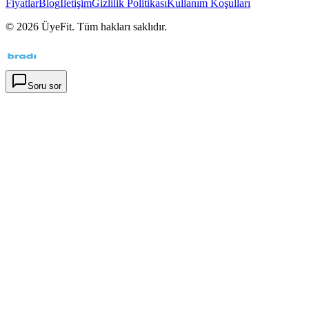
Fiyatlar
Blog
İletişim
Gizlilik Politikası
Kullanım Koşulları
©
2026
ÜyeFit. Tüm hakları saklıdır.
Soru sor