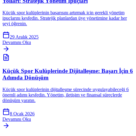
Yolları: Stratejik Yönetim İpuçları
Küçük spor kulüplerinin başarısını artırmak için gerekli yönetim
ipuçlarını keşfedin. Stratejik planlardan üye yönetimine kadar her
şeyi öğrenin.
29 Aralık 2025
Devamını Oku
Küçük Spor Kulüplerinde Dijitalleşme: Başarı İçin 6
Adımda Dönüşüm
Küçük spor kulüplerinin dijitalleşme sürecinde uygulayabileceği 6
önemli adımı keşfedin. Yönetim, iletişim ve finansal süreçlerde
dönüşüm yaratın.
8 Ocak 2026
Devamını Oku