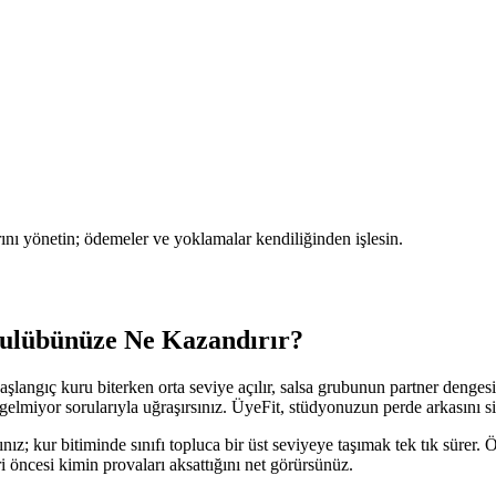
rını yönetin; ödemeler ve yoklamalar kendiliğinden işlesin.
ulübünüze Ne Kazandırır?
gıç kuru biterken orta seviye açılır, salsa grubunun partner dengesi tut
elmiyor sorularıyla uğraşırsınız. ÜyeFit, stüdyonuzun perde arkasını si
rsınız; kur bitiminde sınıfı topluca bir üst seviyeye taşımak tek tık s
ri öncesi kimin provaları aksattığını net görürsünüz.