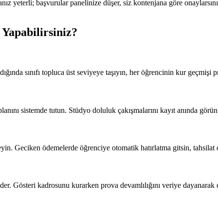
ız yeterli; başvurular panelinize düşer, siz kontenjana göre onaylarsın
 Yapabilirsiniz?
dığında sınıfı topluca üst seviyeye taşıyın, her öğrencinin kur geçmişi p
planını sistemde tutun. Stüdyo doluluk çakışmalarını kayıt anında görün
leyin. Geciken ödemelerde öğrenciye otomatik hatırlatma gitsin, tahsilat d
ider. Gösteri kadrosunu kurarken prova devamlılığını veriye dayanarak d