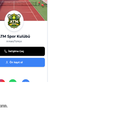
ırın.