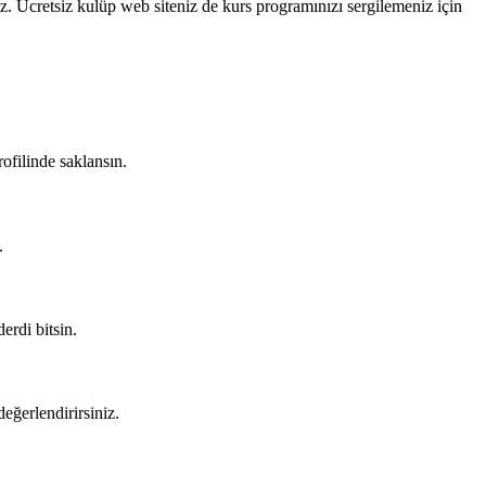
ız. Ücretsiz kulüp web siteniz de kurs programınızı sergilemeniz için
rofilinde saklansın.
.
erdi bitsin.
eğerlendirirsiniz.