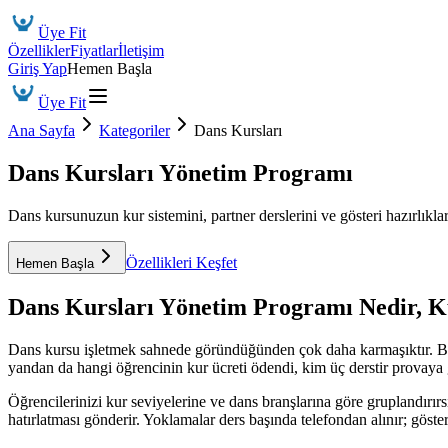
Üye Fit
Özellikler
Fiyatlar
İletişim
Giriş Yap
Hemen Başla
Üye Fit
Ana Sayfa
Kategoriler
Dans Kursları
Dans Kursları Yönetim Programı
Dans kursunuzun kur sistemini, partner derslerini ve gösteri hazırlıkla
Özellikleri Keşfet
Hemen Başla
Dans Kursları Yönetim Programı
Nedir, K
Dans kursu işletmek sahnede göründüğünden çok daha karmaşıktır. Başlan
yandan da hangi öğrencinin kur ücreti ödendi, kim üç derstir provaya g
Öğrencilerinizi kur seviyelerine ve dans branşlarına göre gruplandırı
hatırlatması gönderir. Yoklamalar ders başında telefondan alınır; göste