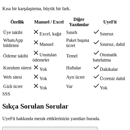
Kısa bir karşılaştırma, büyük bir fark.
Diğer
Özellik
Manuel / Excel
UyeFit
Yazılımlar
Üye takibi
Sınırlı
Excel, kağıt
Sınırsız
WhatsApp
Paket başına
Manuel
Sınırsız, dahil
bildirimi
ücret
Unutulan
Otomatik
Ödeme takibi
Temel
ödemeler
hatırlatma
Kurulum süresi
Haftalar
Yok
Dakikalar
Web sitesi
Ayrı ücret
Yok
Ücretsiz dahil
Gizli ücret
Var
Yok
Yok
SSS
Sıkça Sorulan Sorular
UyeFit hakkında merak ettiklerinizin yanıtları burada.