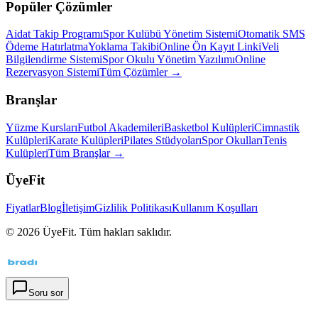
Popüler Çözümler
Aidat Takip Programı
Spor Kulübü Yönetim Sistemi
Otomatik SMS
Ödeme Hatırlatma
Yoklama Takibi
Online Ön Kayıt Linki
Veli
Bilgilendirme Sistemi
Spor Okulu Yönetim Yazılımı
Online
Rezervasyon Sistemi
Tüm Çözümler →
Branşlar
Yüzme Kursları
Futbol Akademileri
Basketbol Kulüpleri
Cimnastik
Kulüpleri
Karate Kulüpleri
Pilates Stüdyoları
Spor Okulları
Tenis
Kulüpleri
Tüm Branşlar →
ÜyeFit
Fiyatlar
Blog
İletişim
Gizlilik Politikası
Kullanım Koşulları
©
2026
ÜyeFit. Tüm hakları saklıdır.
Soru sor