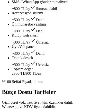
SMS / WhatsApp gönderim maliyeti
~800 TL/ay
Sınırsız, dahil
Rezervasyon sistemi
~500 TL/ay
Dahil
Ön muhasebe yazılımı
~400 TL/ay
Dahil
Kulüp web sitesi
~300 TL/ay
Ücretsiz
Üye/Veli paneli
~300 TL/ay
Dahil
Teknik destek
~500 TL/ay
Ücretsiz
Toplam değer
2800 TL
800 TL
/ay
%100 Şeffaf Fiyatlandırma
Bütçe Dostu Tarifeler
Gizli ücret yok. Tek fiyat, tüm özellikler dahil.
WhatsApp ve KDV fiyata dahildir.