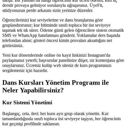
sıkışır. Bir yandan da hangi öğrencinin kur ücreti ödendi, kim üç
derstir provaya gelmiyor sorularıyla uğraşırsınız. ÜyeFit,
stüdyonuzun perde arkasını sizin yerinize düzenler.
Öğrencilerinizi kur seviyelerine ve dans branşlarına göre
gruplandırırsınız; kur bitiminde sınıfı topluca bir üst seviyeye
taşımak tek tık sürer. Ödeme günü gelen öğrencilere sistem otomatik
SMS ve WhatsApp hatırlatması gönderir. Yoklamalar ders başında
telefondan alınır; gösteri öncesi kimin provaları aksattığını net
görürsünüz.
Yeni kur dönemlerinde online ön kayıt linkinizi Instagram'da
paylaşmanız yeterli; başvurular panelinize düşer, siz kontenjana göre
onaylarsınız. Ücretsiz kulüp web siteniz de kurs programınızı
sergilemeniz için hazırdır.
Dans Kursları Yönetim Programı
ile
Neler Yapabilirsiniz?
Kur Sistemi Yönetimi
Başlangıç, orta, ileri; her kuru ayrı grup olarak yönetin. Kur
tamamlandığında sınıfı topluca üst seviyeye taşıyın, her öğrencinin
kur geçmişi profilinde saklansın.