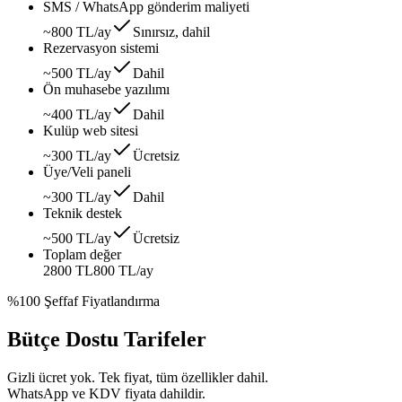
SMS / WhatsApp gönderim maliyeti
~800 TL/ay
Sınırsız, dahil
Rezervasyon sistemi
~500 TL/ay
Dahil
Ön muhasebe yazılımı
~400 TL/ay
Dahil
Kulüp web sitesi
~300 TL/ay
Ücretsiz
Üye/Veli paneli
~300 TL/ay
Dahil
Teknik destek
~500 TL/ay
Ücretsiz
Toplam değer
2800 TL
800 TL
/ay
%100 Şeffaf Fiyatlandırma
Bütçe Dostu Tarifeler
Gizli ücret yok. Tek fiyat, tüm özellikler dahil.
WhatsApp ve KDV fiyata dahildir.