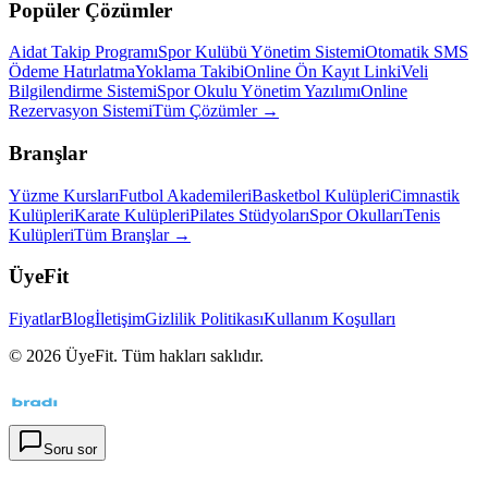
Popüler Çözümler
Aidat Takip Programı
Spor Kulübü Yönetim Sistemi
Otomatik SMS
Ödeme Hatırlatma
Yoklama Takibi
Online Ön Kayıt Linki
Veli
Bilgilendirme Sistemi
Spor Okulu Yönetim Yazılımı
Online
Rezervasyon Sistemi
Tüm Çözümler →
Branşlar
Yüzme Kursları
Futbol Akademileri
Basketbol Kulüpleri
Cimnastik
Kulüpleri
Karate Kulüpleri
Pilates Stüdyoları
Spor Okulları
Tenis
Kulüpleri
Tüm Branşlar →
ÜyeFit
Fiyatlar
Blog
İletişim
Gizlilik Politikası
Kullanım Koşulları
©
2026
ÜyeFit. Tüm hakları saklıdır.
Soru sor