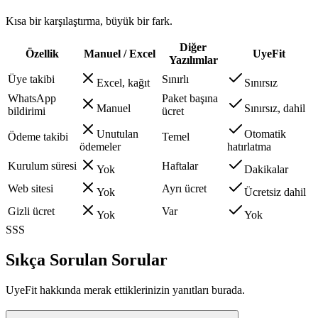
Kısa bir karşılaştırma, büyük bir fark.
Diğer
Özellik
Manuel / Excel
UyeFit
Yazılımlar
Üye takibi
Sınırlı
Excel, kağıt
Sınırsız
WhatsApp
Paket başına
Manuel
Sınırsız, dahil
bildirimi
ücret
Unutulan
Otomatik
Ödeme takibi
Temel
ödemeler
hatırlatma
Kurulum süresi
Haftalar
Yok
Dakikalar
Web sitesi
Ayrı ücret
Yok
Ücretsiz dahil
Gizli ücret
Var
Yok
Yok
SSS
Sıkça Sorulan Sorular
UyeFit hakkında merak ettiklerinizin yanıtları burada.