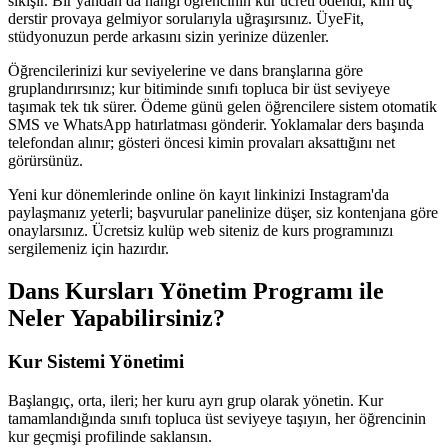
sıkışır. Bir yandan da hangi öğrencinin kur ücreti ödendi, kim üç
derstir provaya gelmiyor sorularıyla uğraşırsınız. ÜyeFit,
stüdyonuzun perde arkasını sizin yerinize düzenler.
Öğrencilerinizi kur seviyelerine ve dans branşlarına göre
gruplandırırsınız; kur bitiminde sınıfı topluca bir üst seviyeye
taşımak tek tık sürer. Ödeme günü gelen öğrencilere sistem otomatik
SMS ve WhatsApp hatırlatması gönderir. Yoklamalar ders başında
telefondan alınır; gösteri öncesi kimin provaları aksattığını net
görürsünüz.
Yeni kur dönemlerinde online ön kayıt linkinizi Instagram'da
paylaşmanız yeterli; başvurular panelinize düşer, siz kontenjana göre
onaylarsınız. Ücretsiz kulüp web siteniz de kurs programınızı
sergilemeniz için hazırdır.
Dans Kursları Yönetim Programı
ile
Neler Yapabilirsiniz?
Kur Sistemi Yönetimi
Başlangıç, orta, ileri; her kuru ayrı grup olarak yönetin. Kur
tamamlandığında sınıfı topluca üst seviyeye taşıyın, her öğrencinin
kur geçmişi profilinde saklansın.