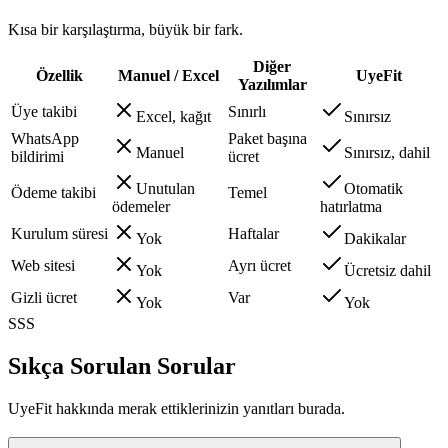
Kısa bir karşılaştırma, büyük bir fark.
Diğer
Özellik
Manuel / Excel
UyeFit
Yazılımlar
Üye takibi
Sınırlı
Excel, kağıt
Sınırsız
WhatsApp
Paket başına
Manuel
Sınırsız, dahil
bildirimi
ücret
Unutulan
Otomatik
Ödeme takibi
Temel
ödemeler
hatırlatma
Kurulum süresi
Haftalar
Yok
Dakikalar
Web sitesi
Ayrı ücret
Yok
Ücretsiz dahil
Gizli ücret
Var
Yok
Yok
SSS
Sıkça Sorulan Sorular
UyeFit hakkında merak ettiklerinizin yanıtları burada.