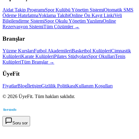
Aidat Takip Programı
Spor Kulübü Yönetim Sistemi
Otomatik SMS
Ödeme Hatırlatma
Yoklama Takibi
Online Ön Kayıt Linki
Veli
Bilgilendirme Sistemi
Spor Okulu Yönetim Yazılımı
Online
Rezervasyon Sistemi
Tüm Çözümler →
Branşlar
Yüzme Kursları
Futbol Akademileri
Basketbol Kulüpleri
Cimnastik
Kulüpleri
Karate Kulüpleri
Pilates Stüdyoları
Spor Okulları
Tenis
Kulüpleri
Tüm Branşlar →
ÜyeFit
Fiyatlar
Blog
İletişim
Gizlilik Politikası
Kullanım Koşulları
©
2026
ÜyeFit. Tüm hakları saklıdır.
Soru sor