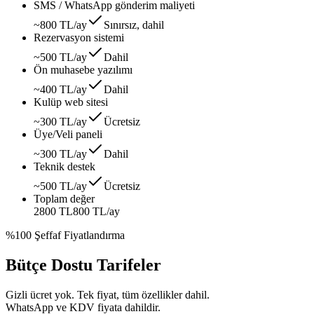
SMS / WhatsApp gönderim maliyeti
~800 TL/ay
Sınırsız, dahil
Rezervasyon sistemi
~500 TL/ay
Dahil
Ön muhasebe yazılımı
~400 TL/ay
Dahil
Kulüp web sitesi
~300 TL/ay
Ücretsiz
Üye/Veli paneli
~300 TL/ay
Dahil
Teknik destek
~500 TL/ay
Ücretsiz
Toplam değer
2800 TL
800 TL
/ay
%100 Şeffaf Fiyatlandırma
Bütçe Dostu Tarifeler
Gizli ücret yok. Tek fiyat, tüm özellikler dahil.
WhatsApp ve KDV fiyata dahildir.