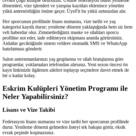
cevabı çoğu kulüpte belirsizdir. Üstüne federasyon lisans yenileme
dönemleri, vize işlemleri ve yarışma kayıtları eklenince yönetim
yükü antrenörlüğün önüne geçer. ÜyeFit bu yükü sırtınızdan alır.
Her sporcunun profilinde lisans numarası, vize tarihi ve yaş
kategorisi kayıtlı durur; yenileme dönemi yaklaştığında hem siz hem
veli haberdar olur. Zimmetlediğiniz maske ve silahları sporcu
profiline not eder, iade edilmeyen ekipmanı anında görürsünüz.
Aidatlar geciktiğinde sistem velilere otomatik SMS ve WhatsApp
hatırlatması gönderir.
Salon antrenmanlarınızı yaş gruplarına ve silah branşlarına göre
programlar, yoklamaları telefondan alırsınız. Yeni sezon öncesi ön
kayıt linkinizle ilgilenen aileleri toplayıp seçmelere davet etmek de
bir o kadar kolay.
Eskrim Kulüpleri Yönetim Programı
ile
Neler Yapabilirsiniz?
Lisans ve Vize Takibi
Federasyon lisans numarası ve vize tarihi her sporcunun profilinde
durur. Yenileme dönemi gelmeden listeyi tek bakışta görür, eksik
evrak peşinde koşmazsınız.