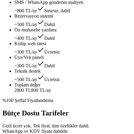
SMS / WhatsApp gönderim maliyeti
~800 TL/ay
Sınırsız, dahil
Rezervasyon sistemi
~500 TL/ay
Dahil
Ön muhasebe yazılımı
~400 TL/ay
Dahil
Kulüp web sitesi
~300 TL/ay
Ücretsiz
Üye/Veli paneli
~300 TL/ay
Dahil
Teknik destek
~500 TL/ay
Ücretsiz
Toplam değer
2800 TL
800 TL
/ay
%100 Şeffaf Fiyatlandırma
Bütçe Dostu Tarifeler
Gizli ücret yok. Tek fiyat, tüm özellikler dahil.
WhatsApp ve KDV fiyata dahildir.