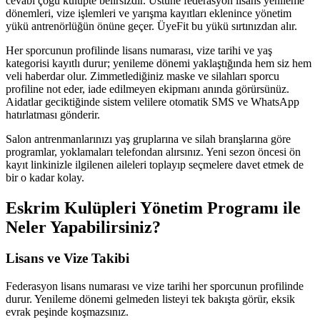
cevabı çoğu kulüpte belirsizdir. Üstüne federasyon lisans yenileme
dönemleri, vize işlemleri ve yarışma kayıtları eklenince yönetim
yükü antrenörlüğün önüne geçer. ÜyeFit bu yükü sırtınızdan alır.
Her sporcunun profilinde lisans numarası, vize tarihi ve yaş
kategorisi kayıtlı durur; yenileme dönemi yaklaştığında hem siz hem
veli haberdar olur. Zimmetlediğiniz maske ve silahları sporcu
profiline not eder, iade edilmeyen ekipmanı anında görürsünüz.
Aidatlar geciktiğinde sistem velilere otomatik SMS ve WhatsApp
hatırlatması gönderir.
Salon antrenmanlarınızı yaş gruplarına ve silah branşlarına göre
programlar, yoklamaları telefondan alırsınız. Yeni sezon öncesi ön
kayıt linkinizle ilgilenen aileleri toplayıp seçmelere davet etmek de
bir o kadar kolay.
Eskrim Kulüpleri Yönetim Programı
ile
Neler Yapabilirsiniz?
Lisans ve Vize Takibi
Federasyon lisans numarası ve vize tarihi her sporcunun profilinde
durur. Yenileme dönemi gelmeden listeyi tek bakışta görür, eksik
evrak peşinde koşmazsınız.