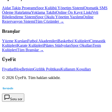
Aidat Takip Programı
Spor Kulübü Yönetim Sistemi
Otomatik SMS
Ödeme Hatırlatma
Yoklama Takibi
Online Ön Kayıt Linki
Veli
Bilgilendirme Sistemi
Spor Okulu Yönetim Yazılımı
Online
Rezervasyon Sistemi
Tüm Çözümler →
Branşlar
Yüzme Kursları
Futbol Akademileri
Basketbol Kulüpleri
Cimnastik
Kulüpleri
Karate Kulüpleri
Pilates Stüdyoları
Spor Okulları
Tenis
Kulüpleri
Tüm Branşlar →
ÜyeFit
Fiyatlar
Blog
İletişim
Gizlilik Politikası
Kullanım Koşulları
©
2026
ÜyeFit. Tüm hakları saklıdır.
Soru sor