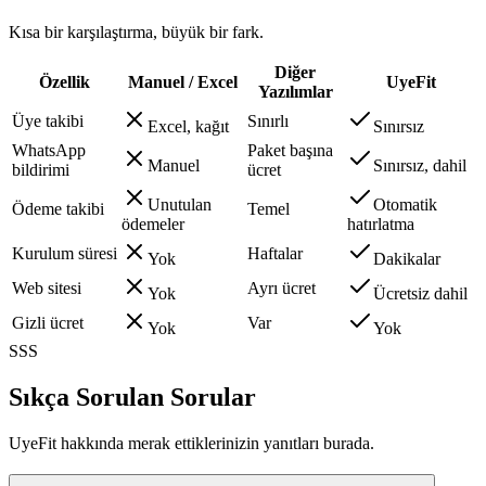
Kısa bir karşılaştırma, büyük bir fark.
Diğer
Özellik
Manuel / Excel
UyeFit
Yazılımlar
Üye takibi
Sınırlı
Excel, kağıt
Sınırsız
WhatsApp
Paket başına
Manuel
Sınırsız, dahil
bildirimi
ücret
Unutulan
Otomatik
Ödeme takibi
Temel
ödemeler
hatırlatma
Kurulum süresi
Haftalar
Yok
Dakikalar
Web sitesi
Ayrı ücret
Yok
Ücretsiz dahil
Gizli ücret
Var
Yok
Yok
SSS
Sıkça Sorulan Sorular
UyeFit hakkında merak ettiklerinizin yanıtları burada.