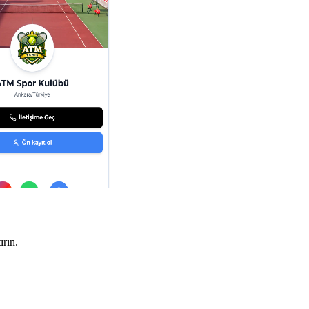
ırın.