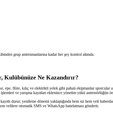
binden grup antrenmanlarına kadar her şey kontrol altında.
, Kulübünüze Ne Kazandırır?
ske, epe, flöre, kılıç ve elektrikli yelek gibi pahalı ekipmanlar sporcul
 işlemleri ve yarışma kayıtları eklenince yönetim yükü antrenörlüğün ön
i kayıtlı durur; yenileme dönemi yaklaştığında hem siz hem veli haberdar
stem velilere otomatik SMS ve WhatsApp hatırlatması gönderir.