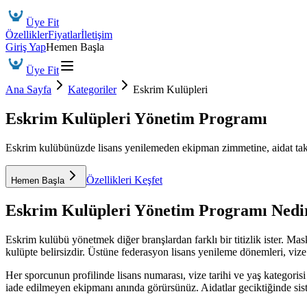
Üye Fit
Özellikler
Fiyatlar
İletişim
Giriş Yap
Hemen Başla
Üye Fit
Ana Sayfa
Kategoriler
Eskrim Kulüpleri
Eskrim Kulüpleri Yönetim Programı
Eskrim kulübünüzde lisans yenilemeden ekipman zimmetine, aidat taki
Özellikleri Keşfet
Hemen Başla
Eskrim Kulüpleri Yönetim Programı
Nedir
Eskrim kulübü yönetmek diğer branşlardan farklı bir titizlik ister. Ma
kulüpte belirsizdir. Üstüne federasyon lisans yenileme dönemleri, vize
Her sporcunun profilinde lisans numarası, vize tarihi ve yaş kategoris
iade edilmeyen ekipmanı anında görürsünüz. Aidatlar geciktiğinde si