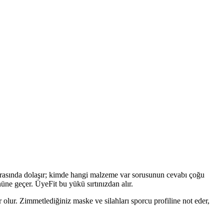
ar arasında dolaşır; kimde hangi malzeme var sorusunun cevabı çoğu
üne geçer. ÜyeFit bu yükü sırtınızdan alır.
 olur. Zimmetlediğiniz maske ve silahları sporcu profiline not eder,