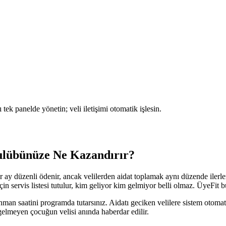
 tek panelde yönetin; veli iletişimi otomatik işlesin.
ulübünüze Ne Kazandırır?
r ay düzenli ödenir, ancak velilerden aidat toplamak aynı düzende iler
n servis listesi tutulur, kim geliyor kim gelmiyor belli olmaz. ÜyeFit bu
enman saatini programda tutarsınız. Aidatı geciken velilere sistem oto
gelmeyen çocuğun velisi anında haberdar edilir.