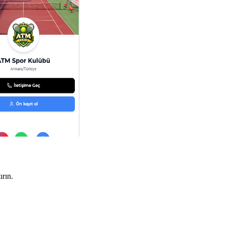
ırın.