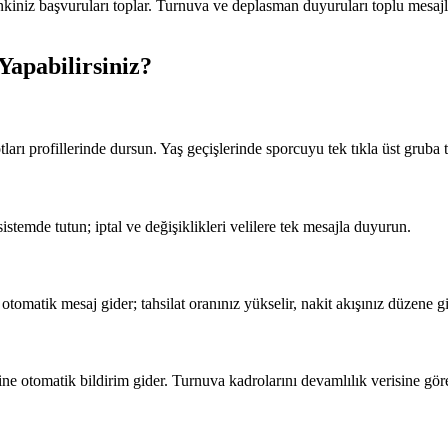
nkiniz başvuruları toplar. Turnuva ve deplasman duyuruları toplu mesajla
Yapabilirsiniz?
rı profillerinde dursun. Yaş geçişlerinde sporcuyu tek tıkla üst gruba t
stemde tutun; iptal ve değişiklikleri velilere tek mesajla duyurun.
otomatik mesaj gider; tahsilat oranınız yükselir, nakit akışınız düzene gi
e otomatik bildirim gider. Turnuva kadrolarını devamlılık verisine göre