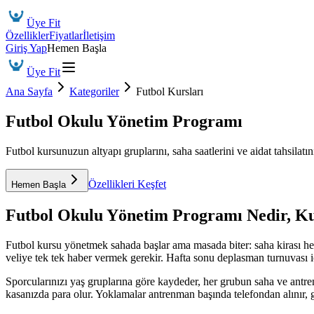
Üye Fit
Özellikler
Fiyatlar
İletişim
Giriş Yap
Hemen Başla
Üye Fit
Ana Sayfa
Kategoriler
Futbol Kursları
Futbol Okulu Yönetim Programı
Futbol kursunuzun altyapı gruplarını, saha saatlerini ve aidat tahsilatını
Özellikleri Keşfet
Hemen Başla
Futbol Okulu Yönetim Programı
Nedir, K
Futbol kursu yönetmek sahada başlar ama masada biter: saha kirası he
veliye tek tek haber vermek gerekir. Hafta sonu deplasman turnuvası içi
Sporcularınızı yaş gruplarına göre kaydeder, her grubun saha ve antr
kasanızda para olur. Yoklamalar antrenman başında telefondan alınır, 