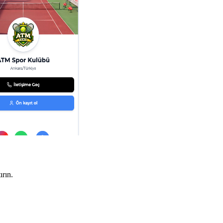
ırın.