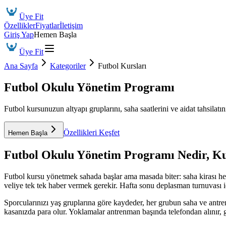
Üye Fit
Özellikler
Fiyatlar
İletişim
Giriş Yap
Hemen Başla
Üye Fit
Ana Sayfa
Kategoriler
Futbol Kursları
Futbol Okulu Yönetim Programı
Futbol kursunuzun altyapı gruplarını, saha saatlerini ve aidat tahsilatını
Özellikleri Keşfet
Hemen Başla
Futbol Okulu Yönetim Programı
Nedir, K
Futbol kursu yönetmek sahada başlar ama masada biter: saha kirası he
veliye tek tek haber vermek gerekir. Hafta sonu deplasman turnuvası içi
Sporcularınızı yaş gruplarına göre kaydeder, her grubun saha ve antr
kasanızda para olur. Yoklamalar antrenman başında telefondan alınır, 