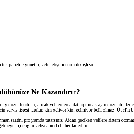
 tek panelde yönetin; veli iletişimi otomatik işlesin.
ulübünüze Ne Kazandırır?
r ay düzenli ödenir, ancak velilerden aidat toplamak aynı düzende iler
n servis listesi tutulur, kim geliyor kim gelmiyor belli olmaz. ÜyeFit bu
enman saatini programda tutarsınız. Aidatı geciken velilere sistem oto
gelmeyen çocuğun velisi anında haberdar edilir.