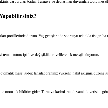
nkiniz başvuruları toplar. Turnuva ve deplasman duyuruları toplu mesajla
Yapabilirsiniz?
rı profillerinde dursun. Yaş geçişlerinde sporcuyu tek tıkla üst gruba t
stemde tutun; iptal ve değişiklikleri velilere tek mesajla duyurun.
otomatik mesaj gider; tahsilat oranınız yükselir, nakit akışınız düzene gi
e otomatik bildirim gider. Turnuva kadrolarını devamlılık verisine göre