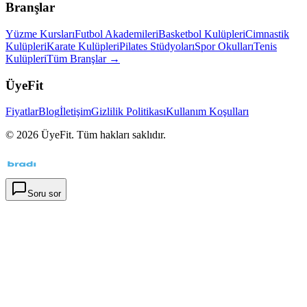
Branşlar
Yüzme Kursları
Futbol Akademileri
Basketbol Kulüpleri
Cimnastik
Kulüpleri
Karate Kulüpleri
Pilates Stüdyoları
Spor Okulları
Tenis
Kulüpleri
Tüm Branşlar →
ÜyeFit
Fiyatlar
Blog
İletişim
Gizlilik Politikası
Kullanım Koşulları
©
2026
ÜyeFit. Tüm hakları saklıdır.
Soru sor