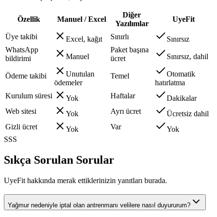
Diğer
Özellik
Manuel / Excel
UyeFit
Yazılımlar
Üye takibi
Sınırlı
Excel, kağıt
Sınırsız
WhatsApp
Paket başına
Manuel
Sınırsız, dahil
bildirimi
ücret
Unutulan
Otomatik
Ödeme takibi
Temel
ödemeler
hatırlatma
Kurulum süresi
Haftalar
Yok
Dakikalar
Web sitesi
Ayrı ücret
Yok
Ücretsiz dahil
Gizli ücret
Var
Yok
Yok
SSS
Sıkça Sorulan Sorular
UyeFit hakkında merak ettiklerinizin yanıtları burada.
Yağmur nedeniyle iptal olan antrenmanı velilere nasıl duyururum?