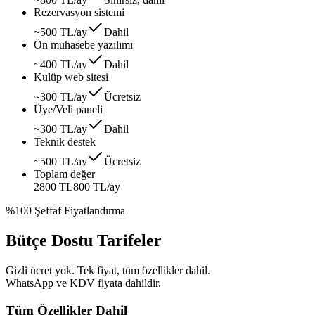
Rezervasyon sistemi
~500 TL/ay
Dahil
Ön muhasebe yazılımı
~400 TL/ay
Dahil
Kulüp web sitesi
~300 TL/ay
Ücretsiz
Üye/Veli paneli
~300 TL/ay
Dahil
Teknik destek
~500 TL/ay
Ücretsiz
Toplam değer
2800 TL
800 TL
/ay
%100 Şeffaf Fiyatlandırma
Bütçe Dostu Tarifeler
Gizli ücret yok. Tek fiyat, tüm özellikler dahil.
WhatsApp ve KDV fiyata dahildir.
Tüm Özellikler Dahil