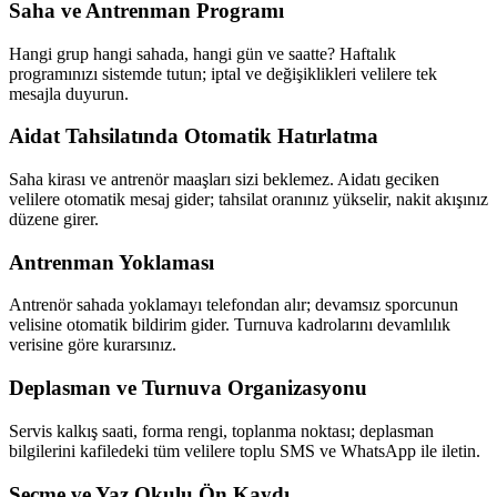
Saha ve Antrenman Programı
Hangi grup hangi sahada, hangi gün ve saatte? Haftalık
programınızı sistemde tutun; iptal ve değişiklikleri velilere tek
mesajla duyurun.
Aidat Tahsilatında Otomatik Hatırlatma
Saha kirası ve antrenör maaşları sizi beklemez. Aidatı geciken
velilere otomatik mesaj gider; tahsilat oranınız yükselir, nakit akışınız
düzene girer.
Antrenman Yoklaması
Antrenör sahada yoklamayı telefondan alır; devamsız sporcunun
velisine otomatik bildirim gider. Turnuva kadrolarını devamlılık
verisine göre kurarsınız.
Deplasman ve Turnuva Organizasyonu
Servis kalkış saati, forma rengi, toplanma noktası; deplasman
bilgilerini kafiledeki tüm velilere toplu SMS ve WhatsApp ile iletin.
Seçme ve Yaz Okulu Ön Kaydı