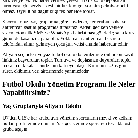
kırk veliye tek tek haber vermek gerekir. Hafta sonu deplasman
turnuvası için servis listesi tutulur, kim geliyor kim gelmiyor belli
olmaz. ÜyeFit bu dağınıklığı tek panelde toplar.
Sporcularınızı yaş gruplarına göre kaydeder, her grubun saha ve
antrenman saatini programda tutarsınız. Aidatı geciken velilere
sistem otomatik SMS ve WhatsApp hatırlatması gönderir; saha kirası
gününde kasanızda para olur. Yoklamalar antrenman başında
telefondan alınır, gelmeyen çocuğun velisi anında haberdar edilir.
Altyapı seçmeleri ve yaz futbol okulu dönemlerinde online ön kayıt
linkiniz başvuruları toplar. Turnuva ve deplasman duyuruları toplu
mesajla dakikalar içinde tüm kafileye ulaşır. Kurulum 1-2 iş günü
sürer, ekibimiz veri aktarımında yanınızdadır.
Futbol Okulu Yönetim Programı
ile Neler
Yapabilirsiniz?
Yaş Gruplarıyla Altyapı Takibi
U7'den U15'e her grubu ayrı yönetin; sporcuların mevki ve gelişim
notları profillerinde dursun. Yaş geçişlerinde sporcuyu tek tıkla üst
gruba taşıyın.