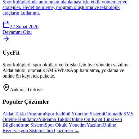
Spor kulüplerinde antrenman planlaması için etkili yöntemler ve
stratejiler. Hedef belirleme, program oluşturma ve teknolojik
araçların kullanımı.
22 Şubat 2026
Devamını Oku
ÜyeFit
Spor kulüpleri, spor okulları ve kurslar için üye yönetim yazılımı.
Aidat takibi, otomatik SMS/WhatsApp hatırlatma, yoklama ve
online ön kayıt tek pakette.
Ankara, Türkiye
Popüler Çözümler
Aidat Takip Programı
Spor Kulübü Yönetim Sistemi
Otomatik SMS
Ödeme Hatırlatma
Yoklama Takibi
Online Ön Kayıt Linki
Veli
Bilgilendirme Sistemi
Spor Okulu Yönetim Yazılımı
Online
Rezervasyon Sistemi
Tüm Çözümler →