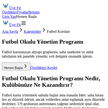
Üye Fit
Özellikler
Fiyatlar
İletişim
Giriş Yap
Hemen Başla
Üye Fit
Ana Sayfa
Kategoriler
Futbol Kursları
Futbol Okulu Yönetim Programı
Futbol kursunuzun altyapı gruplarını, saha saatlerini ve aidat
tahsilatını tek panelde yönetin; veli iletişimi otomatik işlesin.
Özellikleri Keşfet
Hemen Başla
Futbol Okulu Yönetim Programı
Nedir,
Kulübünüze Ne Kazandırır?
Futbol kursu yönetmek sahada başlar ama masada biter: saha kirası
her ay düzenli ödenir, ancak velilerden aidat toplamak aynı düzende
ilerlemez. U9 grubunun antrenmanı yağmur nedeniyle iptal olur,