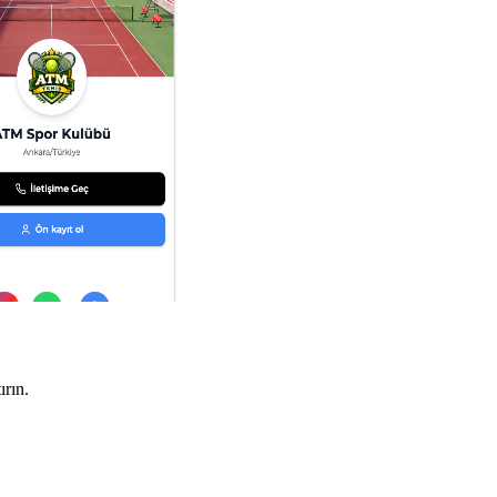
ırın.