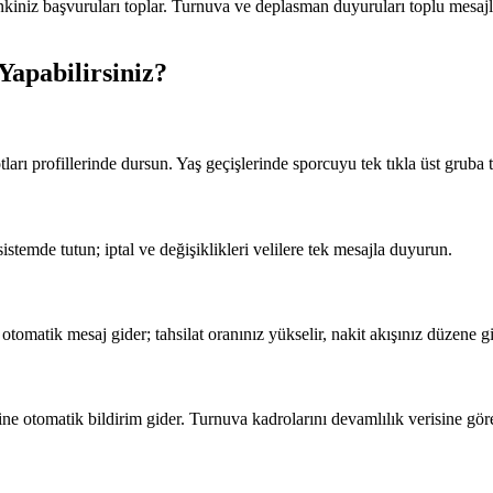
nkiniz başvuruları toplar. Turnuva ve deplasman duyuruları toplu mesajla
Yapabilirsiniz?
rı profillerinde dursun. Yaş geçişlerinde sporcuyu tek tıkla üst gruba t
stemde tutun; iptal ve değişiklikleri velilere tek mesajla duyurun.
otomatik mesaj gider; tahsilat oranınız yükselir, nakit akışınız düzene gi
e otomatik bildirim gider. Turnuva kadrolarını devamlılık verisine göre