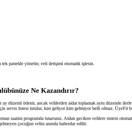
 tek panelde yönetin; veli iletişimi otomatik işlesin.
ulübünüze Ne Kazandırır?
r ay düzenli ödenir, ancak velilerden aidat toplamak aynı düzende iler
n servis listesi tutulur, kim geliyor kim gelmiyor belli olmaz. ÜyeFit bu
enman saatini programda tutarsınız. Aidatı geciken velilere sistem oto
gelmeyen çocuğun velisi anında haberdar edilir.