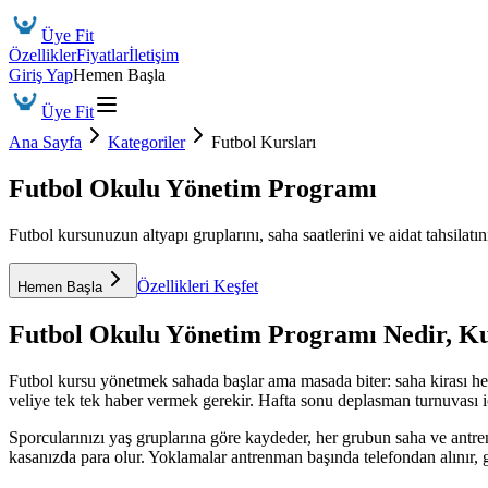
Üye Fit
Özellikler
Fiyatlar
İletişim
Giriş Yap
Hemen Başla
Üye Fit
Ana Sayfa
Kategoriler
Futbol Kursları
Futbol Okulu Yönetim Programı
Futbol kursunuzun altyapı gruplarını, saha saatlerini ve aidat tahsilatını
Özellikleri Keşfet
Hemen Başla
Futbol Okulu Yönetim Programı
Nedir, K
Futbol kursu yönetmek sahada başlar ama masada biter: saha kirası he
veliye tek tek haber vermek gerekir. Hafta sonu deplasman turnuvası içi
Sporcularınızı yaş gruplarına göre kaydeder, her grubun saha ve antr
kasanızda para olur. Yoklamalar antrenman başında telefondan alınır, 