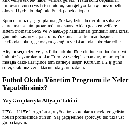
kırk veliye tek tek haber vermek gerekir. Hafta sonu deplasman
turnuvası için servis listesi tutulur, kim geliyor kim gelmiyor belli
olmaz. ÜyeFit bu dağınıklığı tek panelde toplar.
Sporcularınızı yaş gruplarına göre kaydeder, her grubun saha ve
antrenman saatini programda tutarsınız. Aidatı geciken velilere
sistem otomatik SMS ve WhatsApp hatırlatması gönderir; saha kirası
gününde kasanızda para olur. Yoklamalar antrenman başında
telefondan alınır, gelmeyen çocuğun velisi anında haberdar edilir.
Altyapı seçmeleri ve yaz futbol okulu dönemlerinde online ön kayıt
linkiniz başvuruları toplar. Turnuva ve deplasman duyuruları toplu
mesajla dakikalar içinde tüm kafileye ulaşır. Kurulum 1-2 iş günü
sürer, ekibimiz veri aktarımında yanınızdadır.
Futbol Okulu Yönetim Programı
ile Neler
Yapabilirsiniz?
Yaş Gruplarıyla Altyapı Takibi
U7'den U15'e her grubu ayrı yönetin; sporcuların mevki ve gelişim
notları profillerinde dursun. Yaş geçişlerinde sporcuyu tek tıkla üst
gruba taşıyın.