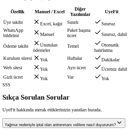
Diğer
Özellik
Manuel / Excel
UyeFit
Yazılımlar
Üye takibi
Sınırlı
Excel, kağıt
Sınırsız
WhatsApp
Paket başına
Manuel
Sınırsız, dahil
bildirimi
ücret
Unutulan
Otomatik
Ödeme takibi
Temel
ödemeler
hatırlatma
Kurulum süresi
Haftalar
Yok
Dakikalar
Web sitesi
Ayrı ücret
Yok
Ücretsiz dahil
Gizli ücret
Var
Yok
Yok
SSS
Sıkça Sorulan Sorular
UyeFit hakkında merak ettiklerinizin yanıtları burada.
Yağmur nedeniyle iptal olan antrenmanı velilere nasıl duyururum?