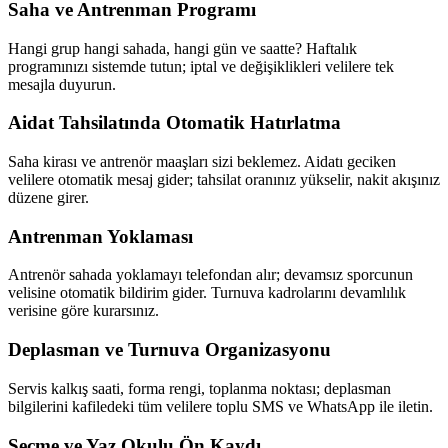
Saha ve Antrenman Programı
Hangi grup hangi sahada, hangi gün ve saatte? Haftalık
programınızı sistemde tutun; iptal ve değişiklikleri velilere tek
mesajla duyurun.
Aidat Tahsilatında Otomatik Hatırlatma
Saha kirası ve antrenör maaşları sizi beklemez. Aidatı geciken
velilere otomatik mesaj gider; tahsilat oranınız yükselir, nakit akışınız
düzene girer.
Antrenman Yoklaması
Antrenör sahada yoklamayı telefondan alır; devamsız sporcunun
velisine otomatik bildirim gider. Turnuva kadrolarını devamlılık
verisine göre kurarsınız.
Deplasman ve Turnuva Organizasyonu
Servis kalkış saati, forma rengi, toplanma noktası; deplasman
bilgilerini kafiledeki tüm velilere toplu SMS ve WhatsApp ile iletin.
Seçme ve Yaz Okulu Ön Kaydı