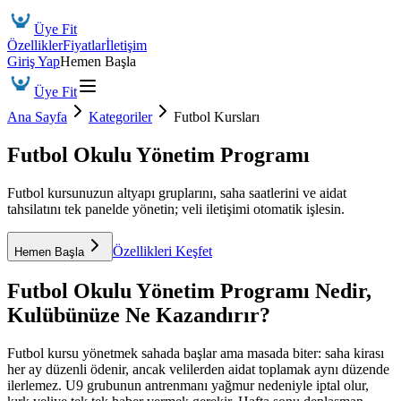
Üye Fit
Özellikler
Fiyatlar
İletişim
Giriş Yap
Hemen Başla
Üye Fit
Ana Sayfa
Kategoriler
Futbol Kursları
Futbol Okulu Yönetim Programı
Futbol kursunuzun altyapı gruplarını, saha saatlerini ve aidat
tahsilatını tek panelde yönetin; veli iletişimi otomatik işlesin.
Özellikleri Keşfet
Hemen Başla
Futbol Okulu Yönetim Programı
Nedir,
Kulübünüze Ne Kazandırır?
Futbol kursu yönetmek sahada başlar ama masada biter: saha kirası
her ay düzenli ödenir, ancak velilerden aidat toplamak aynı düzende
ilerlemez. U9 grubunun antrenmanı yağmur nedeniyle iptal olur,