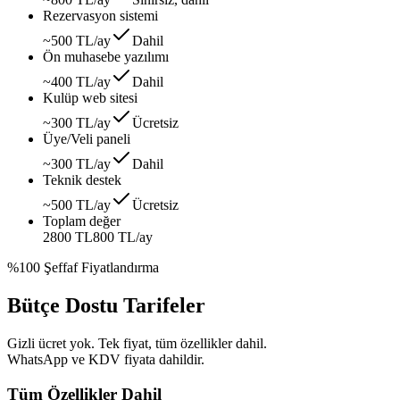
Rezervasyon sistemi
~500 TL/ay
Dahil
Ön muhasebe yazılımı
~400 TL/ay
Dahil
Kulüp web sitesi
~300 TL/ay
Ücretsiz
Üye/Veli paneli
~300 TL/ay
Dahil
Teknik destek
~500 TL/ay
Ücretsiz
Toplam değer
2800 TL
800 TL
/ay
%100 Şeffaf Fiyatlandırma
Bütçe Dostu Tarifeler
Gizli ücret yok. Tek fiyat, tüm özellikler dahil.
WhatsApp ve KDV fiyata dahildir.
Tüm Özellikler Dahil