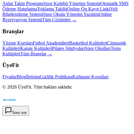
Aidat Takip Programı
Spor Kulübü Yönetim Sistemi
Otomatik SMS
Ödeme Hatırlatma
Yoklama Takibi
Online Ön Kayıt Linki
Veli
Bilgilendirme Sistemi
Spor Okulu Yönetim Yazılımı
Online
Rezervasyon Sistemi
Tüm Çözümler →
Branşlar
Yüzme Kursları
Futbol Akademileri
Basketbol Kulüpleri
Cimnastik
Kulüpleri
Karate Kulüpleri
Pilates Stüdyoları
Spor Okulları
Tenis
Kulüpleri
Tüm Branşlar →
ÜyeFit
Fiyatlar
Blog
İletişim
Gizlilik Politikası
Kullanım Koşulları
©
2026
ÜyeFit. Tüm hakları saklıdır.
Soru sor