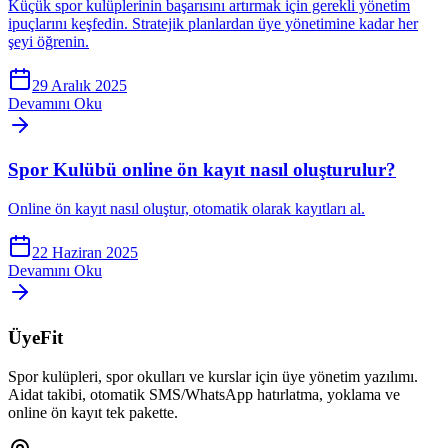
Küçük spor kulüplerinin başarısını artırmak için gerekli yönetim
ipuçlarını keşfedin. Stratejik planlardan üye yönetimine kadar her
şeyi öğrenin.
29 Aralık 2025
Devamını Oku
Spor Kulübü online ön kayıt nasıl oluşturulur?
Online ön kayıt nasıl oluştur, otomatik olarak kayıtları al.
22 Haziran 2025
Devamını Oku
ÜyeFit
Spor kulüpleri, spor okulları ve kurslar için üye yönetim yazılımı.
Aidat takibi, otomatik SMS/WhatsApp hatırlatma, yoklama ve
online ön kayıt tek pakette.