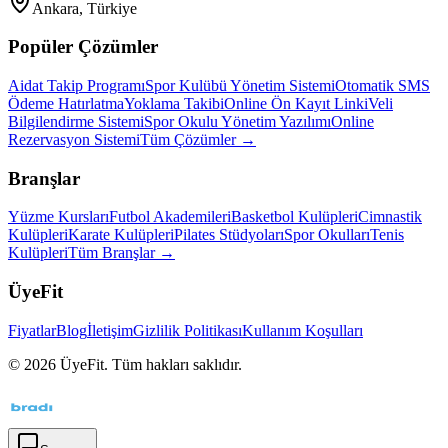
Ankara, Türkiye
Popüler Çözümler
Aidat Takip Programı
Spor Kulübü Yönetim Sistemi
Otomatik SMS
Ödeme Hatırlatma
Yoklama Takibi
Online Ön Kayıt Linki
Veli
Bilgilendirme Sistemi
Spor Okulu Yönetim Yazılımı
Online
Rezervasyon Sistemi
Tüm Çözümler →
Branşlar
Yüzme Kursları
Futbol Akademileri
Basketbol Kulüpleri
Cimnastik
Kulüpleri
Karate Kulüpleri
Pilates Stüdyoları
Spor Okulları
Tenis
Kulüpleri
Tüm Branşlar →
ÜyeFit
Fiyatlar
Blog
İletişim
Gizlilik Politikası
Kullanım Koşulları
©
2026
ÜyeFit. Tüm hakları saklıdır.