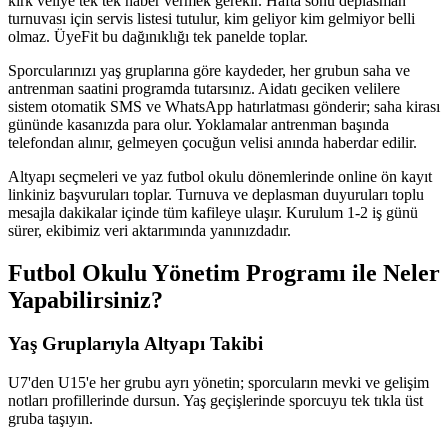
kırk veliye tek tek haber vermek gerekir. Hafta sonu deplasman
turnuvası için servis listesi tutulur, kim geliyor kim gelmiyor belli
olmaz. ÜyeFit bu dağınıklığı tek panelde toplar.
Sporcularınızı yaş gruplarına göre kaydeder, her grubun saha ve
antrenman saatini programda tutarsınız. Aidatı geciken velilere
sistem otomatik SMS ve WhatsApp hatırlatması gönderir; saha kirası
gününde kasanızda para olur. Yoklamalar antrenman başında
telefondan alınır, gelmeyen çocuğun velisi anında haberdar edilir.
Altyapı seçmeleri ve yaz futbol okulu dönemlerinde online ön kayıt
linkiniz başvuruları toplar. Turnuva ve deplasman duyuruları toplu
mesajla dakikalar içinde tüm kafileye ulaşır. Kurulum 1-2 iş günü
sürer, ekibimiz veri aktarımında yanınızdadır.
Futbol Okulu Yönetim Programı
ile Neler
Yapabilirsiniz?
Yaş Gruplarıyla Altyapı Takibi
U7'den U15'e her grubu ayrı yönetin; sporcuların mevki ve gelişim
notları profillerinde dursun. Yaş geçişlerinde sporcuyu tek tıkla üst
gruba taşıyın.