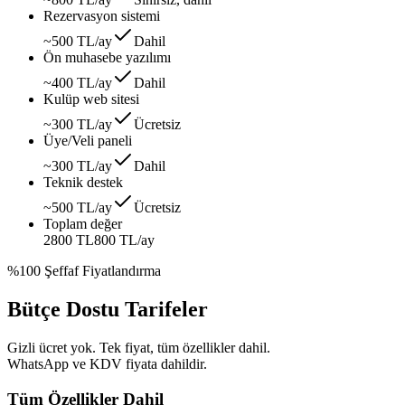
Rezervasyon sistemi
~500 TL/ay
Dahil
Ön muhasebe yazılımı
~400 TL/ay
Dahil
Kulüp web sitesi
~300 TL/ay
Ücretsiz
Üye/Veli paneli
~300 TL/ay
Dahil
Teknik destek
~500 TL/ay
Ücretsiz
Toplam değer
2800 TL
800 TL
/ay
%100 Şeffaf Fiyatlandırma
Bütçe Dostu Tarifeler
Gizli ücret yok. Tek fiyat, tüm özellikler dahil.
WhatsApp ve KDV fiyata dahildir.
Tüm Özellikler Dahil