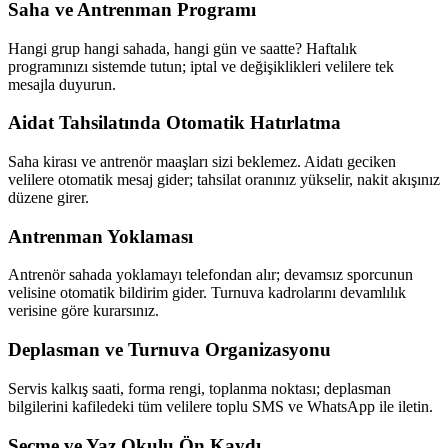
Saha ve Antrenman Programı
Hangi grup hangi sahada, hangi gün ve saatte? Haftalık
programınızı sistemde tutun; iptal ve değişiklikleri velilere tek
mesajla duyurun.
Aidat Tahsilatında Otomatik Hatırlatma
Saha kirası ve antrenör maaşları sizi beklemez. Aidatı geciken
velilere otomatik mesaj gider; tahsilat oranınız yükselir, nakit akışınız
düzene girer.
Antrenman Yoklaması
Antrenör sahada yoklamayı telefondan alır; devamsız sporcunun
velisine otomatik bildirim gider. Turnuva kadrolarını devamlılık
verisine göre kurarsınız.
Deplasman ve Turnuva Organizasyonu
Servis kalkış saati, forma rengi, toplanma noktası; deplasman
bilgilerini kafiledeki tüm velilere toplu SMS ve WhatsApp ile iletin.
Seçme ve Yaz Okulu Ön Kaydı