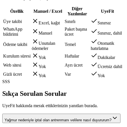
Diğer
Özellik
Manuel / Excel
UyeFit
Yazılımlar
Üye takibi
Sınırlı
Excel, kağıt
Sınırsız
WhatsApp
Paket başına
Manuel
Sınırsız, dahil
bildirimi
ücret
Unutulan
Otomatik
Ödeme takibi
Temel
ödemeler
hatırlatma
Kurulum süresi
Haftalar
Yok
Dakikalar
Web sitesi
Ayrı ücret
Yok
Ücretsiz dahil
Gizli ücret
Var
Yok
Yok
SSS
Sıkça Sorulan Sorular
UyeFit hakkında merak ettiklerinizin yanıtları burada.
Yağmur nedeniyle iptal olan antrenmanı velilere nasıl duyururum?