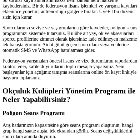
bu sorular kayıt altına alınmazsa hem zaman hem malzeme
kaybedersiniz. Bir de federasyon lisans işlemleri ve yarışma kayıtları
eklenince yönetim, antrenörlüğü gölgede bırakır. ÜyeFit bu düzeni
sizin için kurar.
Sporcularınızı seviye ve yaş gruplarına göre kaydeder, poligon seans
programınızı sistemde tutarsınız. Kulübe ait yay, ok ve aksesuarları
sporcu profillerine zimmet olarak işlersiniz; iade edilmeyen malzeme
tek bakışta görünür. Aidat günü geçen sporculara veya velilerine
otomatik SMS ve WhatsApp hatırlatması gider.
Federasyon yarışmaları öncesi lisans ve vize durumlarını raporlardan
kontrol eder, kafile duyurularını toplu mesajla yaparsınız. Yeni
başlayanlar için açtığınız tanışma seanslarına online ön kayıt linkiyle
başvuru toplarsınız.
Okçuluk Kulüpleri Yönetim Programı
ile
Neler Yapabilirsiniz?
Poligon Seans Programı
Atış hatlarınızın kapasitesine göre seans programı oluşturun; hangi
grup hangi saatte atışta, tek ekrandan görün. Seans değişikliklerini
sporculara anında duyurun.