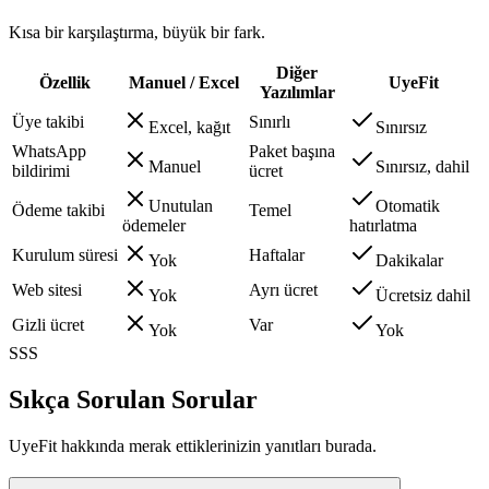
Kısa bir karşılaştırma, büyük bir fark.
Diğer
Özellik
Manuel / Excel
UyeFit
Yazılımlar
Üye takibi
Sınırlı
Excel, kağıt
Sınırsız
WhatsApp
Paket başına
Manuel
Sınırsız, dahil
bildirimi
ücret
Unutulan
Otomatik
Ödeme takibi
Temel
ödemeler
hatırlatma
Kurulum süresi
Haftalar
Yok
Dakikalar
Web sitesi
Ayrı ücret
Yok
Ücretsiz dahil
Gizli ücret
Var
Yok
Yok
SSS
Sıkça Sorulan Sorular
UyeFit hakkında merak ettiklerinizin yanıtları burada.