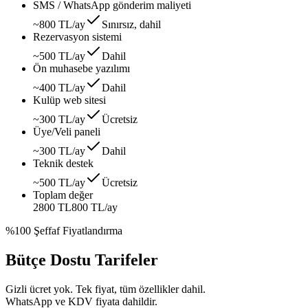
SMS / WhatsApp gönderim maliyeti
~800 TL/ay
Sınırsız, dahil
Rezervasyon sistemi
~500 TL/ay
Dahil
Ön muhasebe yazılımı
~400 TL/ay
Dahil
Kulüp web sitesi
~300 TL/ay
Ücretsiz
Üye/Veli paneli
~300 TL/ay
Dahil
Teknik destek
~500 TL/ay
Ücretsiz
Toplam değer
2800 TL
800 TL
/ay
%100 Şeffaf Fiyatlandırma
Bütçe Dostu Tarifeler
Gizli ücret yok. Tek fiyat, tüm özellikler dahil.
WhatsApp ve KDV fiyata dahildir.