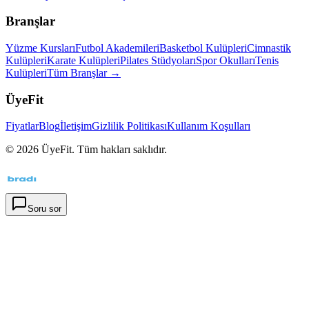
Branşlar
Yüzme Kursları
Futbol Akademileri
Basketbol Kulüpleri
Cimnastik
Kulüpleri
Karate Kulüpleri
Pilates Stüdyoları
Spor Okulları
Tenis
Kulüpleri
Tüm Branşlar →
ÜyeFit
Fiyatlar
Blog
İletişim
Gizlilik Politikası
Kullanım Koşulları
©
2026
ÜyeFit. Tüm hakları saklıdır.
Soru sor