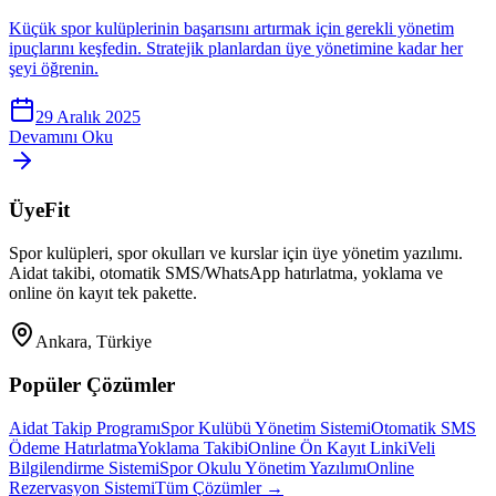
Küçük spor kulüplerinin başarısını artırmak için gerekli yönetim
ipuçlarını keşfedin. Stratejik planlardan üye yönetimine kadar her
şeyi öğrenin.
29 Aralık 2025
Devamını Oku
ÜyeFit
Spor kulüpleri, spor okulları ve kurslar için üye yönetim yazılımı.
Aidat takibi, otomatik SMS/WhatsApp hatırlatma, yoklama ve
online ön kayıt tek pakette.
Ankara, Türkiye
Popüler Çözümler
Aidat Takip Programı
Spor Kulübü Yönetim Sistemi
Otomatik SMS
Ödeme Hatırlatma
Yoklama Takibi
Online Ön Kayıt Linki
Veli
Bilgilendirme Sistemi
Spor Okulu Yönetim Yazılımı
Online
Rezervasyon Sistemi
Tüm Çözümler →