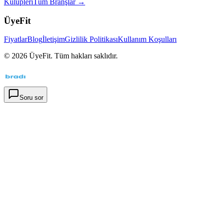
Kulüpleri
Tüm Branşlar →
ÜyeFit
Fiyatlar
Blog
İletişim
Gizlilik Politikası
Kullanım Koşulları
©
2026
ÜyeFit. Tüm hakları saklıdır.
Soru sor