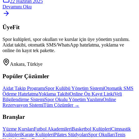
22 Haziran 2025
Devamını Oku
ÜyeFit
Spor kulüpleri, spor okulları ve kurslar için üye yönetim yazılımı.
Aidat takibi, otomatik SMS/WhatsApp hatırlatma, yoklama ve
online ön kayıt tek pakette.
Ankara, Türkiye
Popüler Çözümler
Aidat Takip Programı
Spor Kulübü Yönetim Sistemi
Otomatik SMS
Ödeme Hatırlatma
Yoklama Takibi
Online Ön Kayıt Linki
Veli
Bilgilendirme Sistemi
Spor Okulu Yönetim Yazılımı
Online
Rezervasyon Sistemi
Tüm Çözümler →
Branşlar
Yüzme Kursları
Futbol Akademileri
Basketbol Kulüpleri
Cimnastik
Kulüpleri
Karate Kulüpleri
Pilates Stüdyoları
Spor Okulları
Tenis