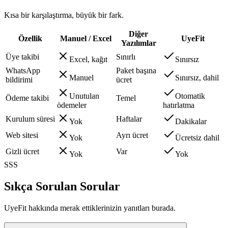
Kısa bir karşılaştırma, büyük bir fark.
Diğer
Özellik
Manuel / Excel
UyeFit
Yazılımlar
Üye takibi
Sınırlı
Excel, kağıt
Sınırsız
WhatsApp
Paket başına
Manuel
Sınırsız, dahil
bildirimi
ücret
Unutulan
Otomatik
Ödeme takibi
Temel
ödemeler
hatırlatma
Kurulum süresi
Haftalar
Yok
Dakikalar
Web sitesi
Ayrı ücret
Yok
Ücretsiz dahil
Gizli ücret
Var
Yok
Yok
SSS
Sıkça Sorulan Sorular
UyeFit hakkında merak ettiklerinizin yanıtları burada.