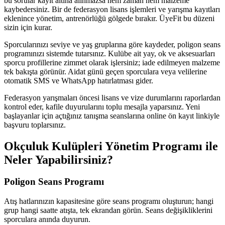
bu sorular kayıt altına alınmazsa hem zaman hem malzeme
kaybedersiniz. Bir de federasyon lisans işlemleri ve yarışma kayıtları
eklenince yönetim, antrenörlüğü gölgede bırakır. ÜyeFit bu düzeni
sizin için kurar.
Sporcularınızı seviye ve yaş gruplarına göre kaydeder, poligon seans
programınızı sistemde tutarsınız. Kulübe ait yay, ok ve aksesuarları
sporcu profillerine zimmet olarak işlersiniz; iade edilmeyen malzeme
tek bakışta görünür. Aidat günü geçen sporculara veya velilerine
otomatik SMS ve WhatsApp hatırlatması gider.
Federasyon yarışmaları öncesi lisans ve vize durumlarını raporlardan
kontrol eder, kafile duyurularını toplu mesajla yaparsınız. Yeni
başlayanlar için açtığınız tanışma seanslarına online ön kayıt linkiyle
başvuru toplarsınız.
Okçuluk Kulüpleri Yönetim Programı
ile
Neler Yapabilirsiniz?
Poligon Seans Programı
Atış hatlarınızın kapasitesine göre seans programı oluşturun; hangi
grup hangi saatte atışta, tek ekrandan görün. Seans değişikliklerini
sporculara anında duyurun.