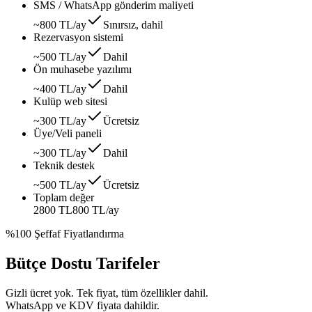
SMS / WhatsApp gönderim maliyeti
~800 TL/ay
Sınırsız, dahil
Rezervasyon sistemi
~500 TL/ay
Dahil
Ön muhasebe yazılımı
~400 TL/ay
Dahil
Kulüp web sitesi
~300 TL/ay
Ücretsiz
Üye/Veli paneli
~300 TL/ay
Dahil
Teknik destek
~500 TL/ay
Ücretsiz
Toplam değer
2800 TL
800 TL
/ay
%100 Şeffaf Fiyatlandırma
Bütçe Dostu Tarifeler
Gizli ücret yok. Tek fiyat, tüm özellikler dahil.
WhatsApp ve KDV fiyata dahildir.