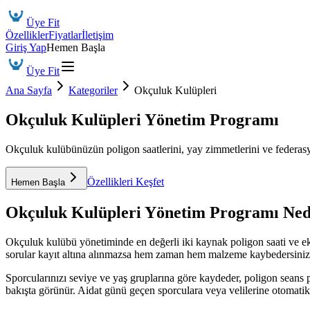
Üye Fit
Özellikler
Fiyatlar
İletişim
Giriş Yap
Hemen Başla
Üye Fit
Ana Sayfa
Kategoriler
Okçuluk Kulüpleri
Okçuluk Kulüpleri Yönetim Programı
Okçuluk kulübünüzün poligon saatlerini, yay zimmetlerini ve federasy
Özellikleri Keşfet
Hemen Başla
Okçuluk Kulüpleri Yönetim Programı
Ned
Okçuluk kulübü yönetiminde en değerli iki kaynak poligon saati ve eki
sorular kayıt altına alınmazsa hem zaman hem malzeme kaybedersiniz. B
Sporcularınızı seviye ve yaş gruplarına göre kaydeder, poligon seans p
bakışta görünür. Aidat günü geçen sporculara veya velilerine otomat