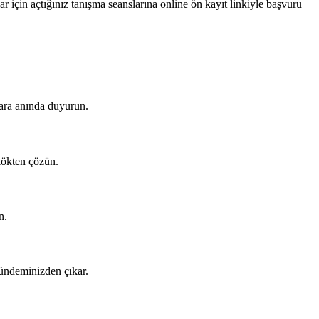
r için açtığınız tanışma seanslarına online ön kayıt linkiyle başvuru
lara anında duyurun.
kökten çözün.
n.
gündeminizden çıkar.