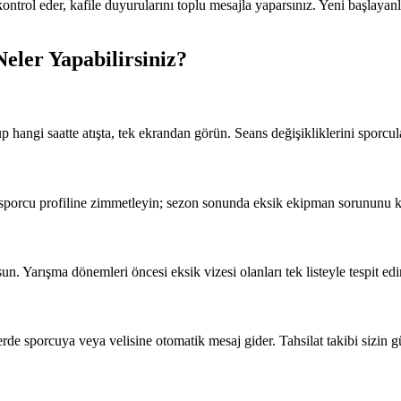
ntrol eder, kafile duyurularını toplu mesajla yaparsınız. Yeni başlayanla
Neler Yapabilirsiniz?
up hangi saatte atışta, tek ekrandan görün. Seans değişikliklerini sporcu
sporcu profiline zimmetleyin; sezon sonunda eksik ekipman sorununu 
un. Yarışma dönemleri öncesi eksik vizesi olanları tek listeyle tespit edi
rde sporcuya veya velisine otomatik mesaj gider. Tahsilat takibi sizin 