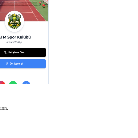
ırın.