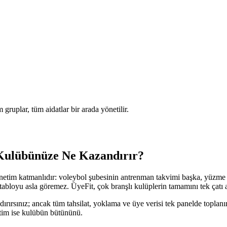
 gruplar, tüm aidatlar bir arada yönetilir.
Kulübünüze Ne Kazandırır?
 yönetim katmanlıdır: voleybol şubesinin antrenman takvimi başka, yüzme
abloyu asla göremez. ÜyeFit, çok branşlı kulüplerin tamamını tek çatı a
andırırsınız; ancak tüm tahsilat, yoklama ve üye verisi tek panelde topla
etim ise kulübün bütününü.