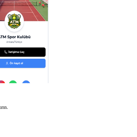
ırın.