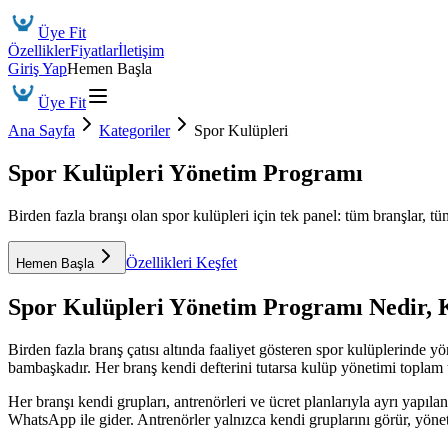
Üye Fit
Özellikler
Fiyatlar
İletişim
Giriş Yap
Hemen Başla
Üye Fit
Ana Sayfa
Kategoriler
Spor Kulüpleri
Spor Kulüpleri Yönetim Programı
Birden fazla branşı olan spor kulüpleri için tek panel: tüm branşlar, tüm
Özellikleri Keşfet
Hemen Başla
Spor Kulüpleri Yönetim Programı
Nedir, 
Birden fazla branş çatısı altında faaliyet gösteren spor kulüplerinde
bambaşkadır. Her branş kendi defterini tutarsa kulüp yönetimi toplam t
Her branşı kendi grupları, antrenörleri ve ücret planlarıyla ayrı yapıl
WhatsApp ile gider. Antrenörler yalnızca kendi gruplarını görür, yön