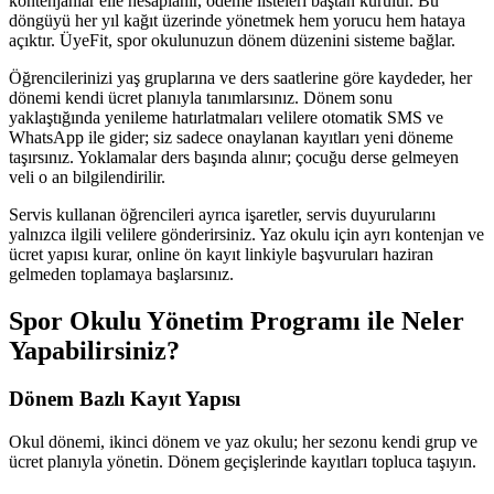
kontenjanlar elle hesaplanır, ödeme listeleri baştan kurulur. Bu
döngüyü her yıl kağıt üzerinde yönetmek hem yorucu hem hataya
açıktır. ÜyeFit, spor okulunuzun dönem düzenini sisteme bağlar.
Öğrencilerinizi yaş gruplarına ve ders saatlerine göre kaydeder, her
dönemi kendi ücret planıyla tanımlarsınız. Dönem sonu
yaklaştığında yenileme hatırlatmaları velilere otomatik SMS ve
WhatsApp ile gider; siz sadece onaylanan kayıtları yeni döneme
taşırsınız. Yoklamalar ders başında alınır; çocuğu derse gelmeyen
veli o an bilgilendirilir.
Servis kullanan öğrencileri ayrıca işaretler, servis duyurularını
yalnızca ilgili velilere gönderirsiniz. Yaz okulu için ayrı kontenjan ve
ücret yapısı kurar, online ön kayıt linkiyle başvuruları haziran
gelmeden toplamaya başlarsınız.
Spor Okulu Yönetim Programı
ile Neler
Yapabilirsiniz?
Dönem Bazlı Kayıt Yapısı
Okul dönemi, ikinci dönem ve yaz okulu; her sezonu kendi grup ve
ücret planıyla yönetin. Dönem geçişlerinde kayıtları topluca taşıyın.