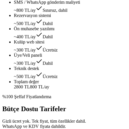
SMS / WhatsApp gönderim maliyeti
~800 TL/ay
Sınırsız, dahil
Rezervasyon sistemi
~500 TL/ay
Dahil
Ön muhasebe yazılımı
~400 TL/ay
Dahil
Kulüp web sitesi
~300 TL/ay
Ücretsiz
Üye/Veli paneli
~300 TL/ay
Dahil
Teknik destek
~500 TL/ay
Ücretsiz
Toplam değer
2800 TL
800 TL
/ay
%100 Şeffaf Fiyatlandırma
Bütçe Dostu Tarifeler
Gizli ücret yok. Tek fiyat, tüm özellikler dahil.
WhatsApp ve KDV fiyata dahildir.