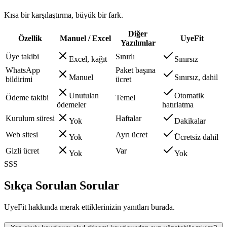
Kısa bir karşılaştırma, büyük bir fark.
Diğer
Özellik
Manuel / Excel
UyeFit
Yazılımlar
Üye takibi
Sınırlı
Excel, kağıt
Sınırsız
WhatsApp
Paket başına
Manuel
Sınırsız, dahil
bildirimi
ücret
Unutulan
Otomatik
Ödeme takibi
Temel
ödemeler
hatırlatma
Kurulum süresi
Haftalar
Yok
Dakikalar
Web sitesi
Ayrı ücret
Yok
Ücretsiz dahil
Gizli ücret
Var
Yok
Yok
SSS
Sıkça Sorulan Sorular
UyeFit hakkında merak ettiklerinizin yanıtları burada.