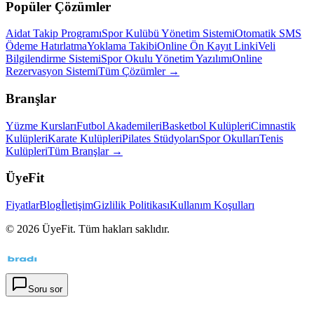
Popüler Çözümler
Aidat Takip Programı
Spor Kulübü Yönetim Sistemi
Otomatik SMS
Ödeme Hatırlatma
Yoklama Takibi
Online Ön Kayıt Linki
Veli
Bilgilendirme Sistemi
Spor Okulu Yönetim Yazılımı
Online
Rezervasyon Sistemi
Tüm Çözümler →
Branşlar
Yüzme Kursları
Futbol Akademileri
Basketbol Kulüpleri
Cimnastik
Kulüpleri
Karate Kulüpleri
Pilates Stüdyoları
Spor Okulları
Tenis
Kulüpleri
Tüm Branşlar →
ÜyeFit
Fiyatlar
Blog
İletişim
Gizlilik Politikası
Kullanım Koşulları
©
2026
ÜyeFit. Tüm hakları saklıdır.
Soru sor