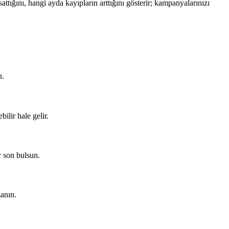
ttığını, hangi ayda kayıpların arttığını gösterir; kampanyalarınızı
n.
ilir hale gelir.
r son bulsun.
zanın.