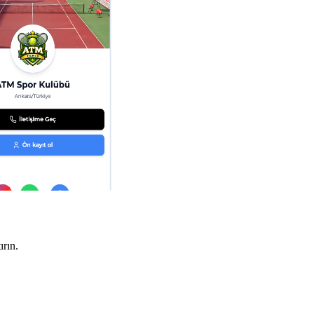
ırın.