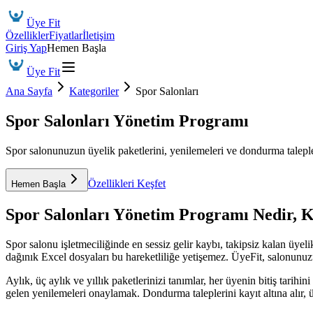
Üye Fit
Özellikler
Fiyatlar
İletişim
Giriş Yap
Hemen Başla
Üye Fit
Ana Sayfa
Kategoriler
Spor Salonları
Spor Salonları Yönetim Programı
Spor salonunuzun üyelik paketlerini, yenilemeleri ve dondurma talepler
Özellikleri Keşfet
Hemen Başla
Spor Salonları Yönetim Programı
Nedir, 
Spor salonu işletmeciliğinde en sessiz gelir kaybı, takipsiz kalan üye
dağınık Excel dosyaları bu hareketliliğe yetişemez. ÜyeFit, salonunuzun 
Aylık, üç aylık ve yıllık paketlerinizi tanımlar, her üyenin bitiş tar
gelen yenilemeleri onaylamak. Dondurma taleplerini kayıt altına alır, ü