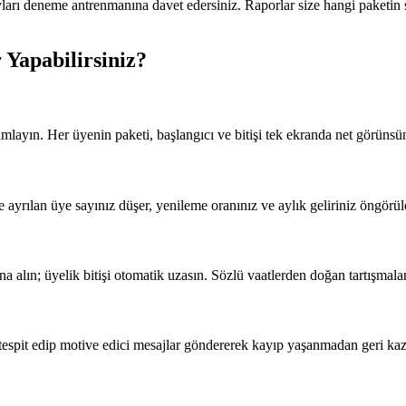
yları deneme antrenmanına davet edersiniz. Raporlar size hangi paketin sa
 Yapabilirsiniz?
anımlayın. Her üyenin paketi, başlangıcı ve bitişi tek ekranda net görünsü
ayrılan üye sayınız düşer, yenileme oranınız ve aylık geliriniz öngörüleb
na alın; üyelik bitişi otomatik uzasın. Sözlü vaatlerden doğan tartışmala
i tespit edip motive edici mesajlar göndererek kayıp yaşanmadan geri ka