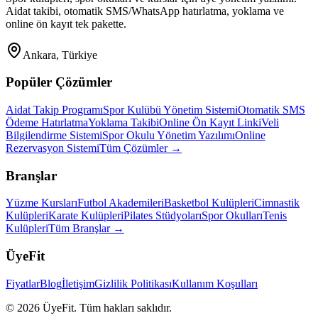
Aidat takibi, otomatik SMS/WhatsApp hatırlatma, yoklama ve
online ön kayıt tek pakette.
Ankara, Türkiye
Popüler Çözümler
Aidat Takip Programı
Spor Kulübü Yönetim Sistemi
Otomatik SMS
Ödeme Hatırlatma
Yoklama Takibi
Online Ön Kayıt Linki
Veli
Bilgilendirme Sistemi
Spor Okulu Yönetim Yazılımı
Online
Rezervasyon Sistemi
Tüm Çözümler →
Branşlar
Yüzme Kursları
Futbol Akademileri
Basketbol Kulüpleri
Cimnastik
Kulüpleri
Karate Kulüpleri
Pilates Stüdyoları
Spor Okulları
Tenis
Kulüpleri
Tüm Branşlar →
ÜyeFit
Fiyatlar
Blog
İletişim
Gizlilik Politikası
Kullanım Koşulları
©
2026
ÜyeFit. Tüm hakları saklıdır.