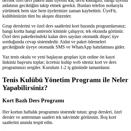
derslik özel ders paketi alan üyenin kaç dersi kaldığını, hangi üyenin
aidatının geciktiğini takip etmek gerekir. Bunları telefon notlarıyla
yürütmek hem size hem üyelerinize zaman kaybettirir. ÜyeFit,
kulübünüzün tüm bu akışını düzenler.
Grup derslerini ve özel ders saatlerini kort bazında programlarsınız;
hangi kortta hangi antrenör kiminle çalışıyor, tek ekranda görünür.
Özel ders paketlerindeki kalan ders sayıları otomatik düşer; üye
sorduğunda cevap sistemdedir. Aidat ve paket ödemeleri
geciktiğinde üyeye otomatik SMS ve WhatsApp hatırlatması gider.
Yaz tenis okulu ve yeni başlayan grupları için online ön kayıt
linkiniz başvuru toplar; ücretsiz kulüp web siteniz kort ve ders
programınızı sergiler. Kurulum 1-2 iş gününde tamamlanır.
Tenis Kulübü Yönetim Programı
ile Neler
Yapabilirsiniz?
Kort Bazlı Ders Programı
Her kortun haftalık programını sistemde tutun; grup dersleri, özel
dersler ve antrenman saatleri tek takvimde görünsün. Boş kort
saatlerini anında tespit edin.