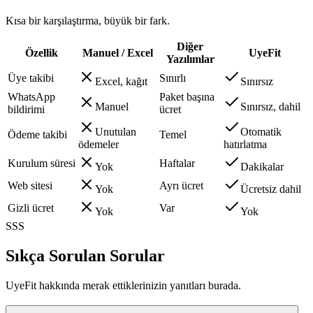
Kısa bir karşılaştırma, büyük bir fark.
Diğer
Özellik
Manuel / Excel
UyeFit
Yazılımlar
Üye takibi
Sınırlı
Excel, kağıt
Sınırsız
WhatsApp
Paket başına
Manuel
Sınırsız, dahil
bildirimi
ücret
Unutulan
Otomatik
Ödeme takibi
Temel
ödemeler
hatırlatma
Kurulum süresi
Haftalar
Yok
Dakikalar
Web sitesi
Ayrı ücret
Yok
Ücretsiz dahil
Gizli ücret
Var
Yok
Yok
SSS
Sıkça Sorulan Sorular
UyeFit hakkında merak ettiklerinizin yanıtları burada.