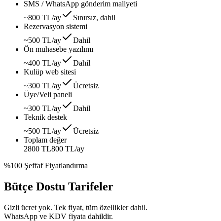
SMS / WhatsApp gönderim maliyeti
~800 TL/ay
Sınırsız, dahil
Rezervasyon sistemi
~500 TL/ay
Dahil
Ön muhasebe yazılımı
~400 TL/ay
Dahil
Kulüp web sitesi
~300 TL/ay
Ücretsiz
Üye/Veli paneli
~300 TL/ay
Dahil
Teknik destek
~500 TL/ay
Ücretsiz
Toplam değer
2800 TL
800 TL
/ay
%100 Şeffaf Fiyatlandırma
Bütçe Dostu Tarifeler
Gizli ücret yok. Tek fiyat, tüm özellikler dahil.
WhatsApp ve KDV fiyata dahildir.