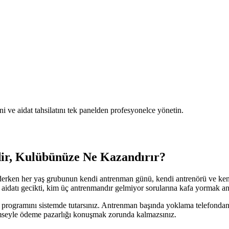
i ve aidat tahsilatını tek panelden profesyonelce yönetin.
ir, Kulübünüze Ne Kazandırır?
derken her yaş grubunun kendi antrenman günü, kendi antrenörü ve kend
aidatı gecikti, kim üç antrenmandır gelmiyor sorularına kafa yormak ant
on programını sistemde tutarsınız. Antrenman başında yoklama telefondan
imseyle ödeme pazarlığı konuşmak zorunda kalmazsınız.