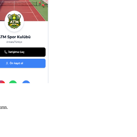
ırın.