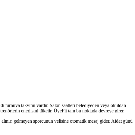
i turnuva takvimi vardır. Salon saatleri belediyeden veya okuldan
renörlerin enerjisini tüketir. ÜyeFit tam bu noktada devreye girer.
 alınır; gelmeyen sporcunun velisine otomatik mesaj gider. Aidat günü