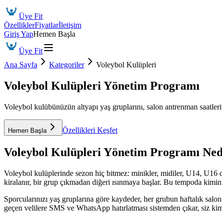
Üye Fit
Özellikler
Fiyatlar
İletişim
Giriş Yap
Hemen Başla
Üye Fit
Ana Sayfa
Kategoriler
Voleybol Kulüpleri
Voleybol Kulüpleri Yönetim Programı
Voleybol kulübünüzün altyapı yaş gruplarını, salon antrenman saatlerin
Özellikleri Keşfet
Hemen Başla
Voleybol Kulüpleri Yönetim Programı
Ned
Voleybol kulüplerinde sezon hiç bitmez: minikler, midiler, U14, U16 
kiralanır, bir grup çıkmadan diğeri ısınmaya başlar. Bu tempoda kimin 
Sporcularınızı yaş gruplarına göre kaydeder, her grubun haftalık sal
geçen velilere SMS ve WhatsApp hatırlatması sistemden çıkar, siz k