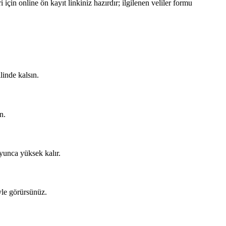
çin online ön kayıt linkiniz hazırdır; ilgilenen veliler formu
linde kalsın.
n.
oyunca yüksek kalır.
yle görürsünüz.