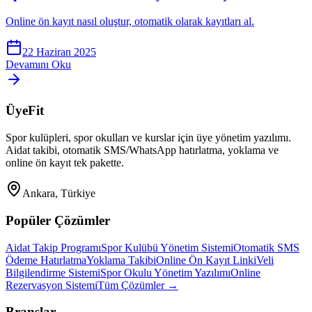
Online ön kayıt nasıl oluştur, otomatik olarak kayıtları al.
22 Haziran 2025
Devamını Oku
ÜyeFit
Spor kulüpleri, spor okulları ve kurslar için üye yönetim yazılımı.
Aidat takibi, otomatik SMS/WhatsApp hatırlatma, yoklama ve
online ön kayıt tek pakette.
Ankara, Türkiye
Popüler Çözümler
Aidat Takip Programı
Spor Kulübü Yönetim Sistemi
Otomatik SMS
Ödeme Hatırlatma
Yoklama Takibi
Online Ön Kayıt Linki
Veli
Bilgilendirme Sistemi
Spor Okulu Yönetim Yazılımı
Online
Rezervasyon Sistemi
Tüm Çözümler →
Branşlar