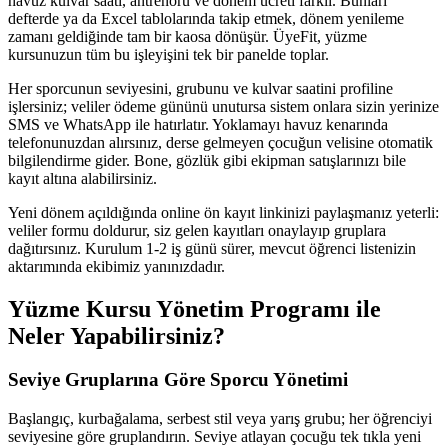
havuz kulvar saati, antrenörü ve dönem ücreti farklı. Bunları
defterde ya da Excel tablolarında takip etmek, dönem yenileme
zamanı geldiğinde tam bir kaosa dönüşür. ÜyeFit, yüzme
kursunuzun tüm bu işleyişini tek bir panelde toplar.
Her sporcunun seviyesini, grubunu ve kulvar saatini profiline
işlersiniz; veliler ödeme gününü unutursa sistem onlara sizin yerinize
SMS ve WhatsApp ile hatırlatır. Yoklamayı havuz kenarında
telefonunuzdan alırsınız, derse gelmeyen çocuğun velisine otomatik
bilgilendirme gider. Bone, gözlük gibi ekipman satışlarınızı bile
kayıt altına alabilirsiniz.
Yeni dönem açıldığında online ön kayıt linkinizi paylaşmanız yeterli:
veliler formu doldurur, siz gelen kayıtları onaylayıp gruplara
dağıtırsınız. Kurulum 1-2 iş günü sürer, mevcut öğrenci listenizin
aktarımında ekibimiz yanınızdadır.
Yüzme Kursu Yönetim Programı
ile
Neler Yapabilirsiniz?
Seviye Gruplarına Göre Sporcu Yönetimi
Başlangıç, kurbağalama, serbest stil veya yarış grubu; her öğrenciyi
seviyesine göre gruplandırın. Seviye atlayan çocuğu tek tıkla yeni