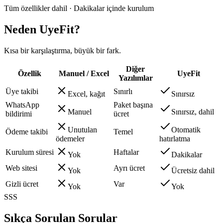
Tüm özellikler dahil · Dakikalar içinde kurulum
Neden UyeFit?
Kısa bir karşılaştırma, büyük bir fark.
Diğer
Özellik
Manuel / Excel
UyeFit
Yazılımlar
Üye takibi
Sınırlı
Excel, kağıt
Sınırsız
WhatsApp
Paket başına
Manuel
Sınırsız, dahil
bildirimi
ücret
Unutulan
Otomatik
Ödeme takibi
Temel
ödemeler
hatırlatma
Kurulum süresi
Haftalar
Yok
Dakikalar
Web sitesi
Ayrı ücret
Yok
Ücretsiz dahil
Gizli ücret
Var
Yok
Yok
SSS
Sıkça Sorulan Sorular