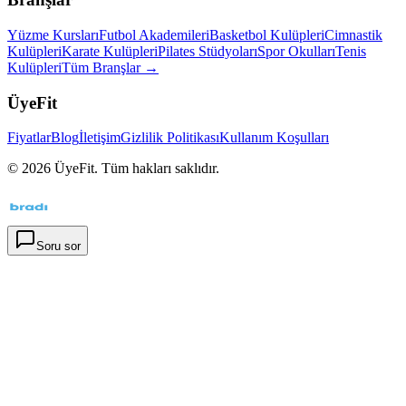
Yüzme Kursları
Futbol Akademileri
Basketbol Kulüpleri
Cimnastik
Kulüpleri
Karate Kulüpleri
Pilates Stüdyoları
Spor Okulları
Tenis
Kulüpleri
Tüm Branşlar →
ÜyeFit
Fiyatlar
Blog
İletişim
Gizlilik Politikası
Kullanım Koşulları
©
2026
ÜyeFit. Tüm hakları saklıdır.
Soru sor