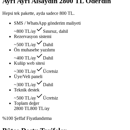
Ayrı Ayrı Alsaydın
2800 TL
Öderdin
Hepsi tek pakette, ayda sadece
800 TL
.
SMS / WhatsApp gönderim maliyeti
~800 TL/ay
Sınırsız, dahil
Rezervasyon sistemi
~500 TL/ay
Dahil
Ön muhasebe yazılımı
~400 TL/ay
Dahil
Kulüp web sitesi
~300 TL/ay
Ücretsiz
Üye/Veli paneli
~300 TL/ay
Dahil
Teknik destek
~500 TL/ay
Ücretsiz
Toplam değer
2800 TL
800 TL
/ay
%100 Şeffaf Fiyatlandırma