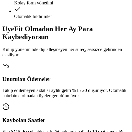
Kolay form yönetimi
Otomatik bildirimler
UyeFit Olmadan Her Ay
Para
Kaybediyorsun
Kulüp yönetiminde dijitalleşmeyen her süreç, sessizce gelirinden
eksiliyor.
Unutulan Ödemeler
Takip edilemeyen aidatlar aylık geliri %15-20 düşürüyor. Otomatik
hatırlatma olmadan üyeler geri dönmüyor.
Kaybolan Saatler
Elle SMS, Excel tablosu, kağıt yoklama haftada 10 saat alıyor. Bu