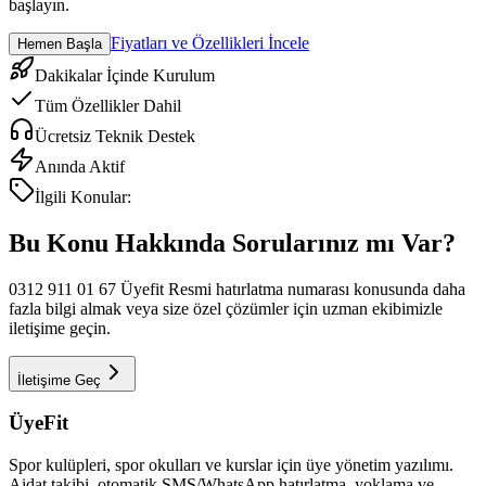
başlayın.
Fiyatları ve Özellikleri İncele
Hemen Başla
Dakikalar İçinde Kurulum
Tüm Özellikler Dahil
Ücretsiz Teknik Destek
Anında Aktif
İlgili Konular:
Bu Konu Hakkında Sorularınız mı Var?
0312 911 01 67 Üyefit Resmi hatırlatma numarası
konusunda daha
fazla bilgi almak veya size özel çözümler için uzman ekibimizle
iletişime geçin.
İletişime Geç
ÜyeFit
Spor kulüpleri, spor okulları ve kurslar için üye yönetim yazılımı.
Aidat takibi, otomatik SMS/WhatsApp hatırlatma, yoklama ve