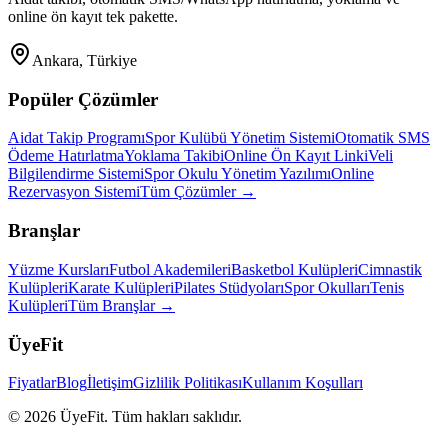
online ön kayıt tek pakette.
Ankara, Türkiye
Popüler Çözümler
Aidat Takip Programı
Spor Kulübü Yönetim Sistemi
Otomatik SMS
Ödeme Hatırlatma
Yoklama Takibi
Online Ön Kayıt Linki
Veli
Bilgilendirme Sistemi
Spor Okulu Yönetim Yazılımı
Online
Rezervasyon Sistemi
Tüm Çözümler →
Branşlar
Yüzme Kursları
Futbol Akademileri
Basketbol Kulüpleri
Cimnastik
Kulüpleri
Karate Kulüpleri
Pilates Stüdyoları
Spor Okulları
Tenis
Kulüpleri
Tüm Branşlar →
ÜyeFit
Fiyatlar
Blog
İletişim
Gizlilik Politikası
Kullanım Koşulları
©
2026
ÜyeFit. Tüm hakları saklıdır.