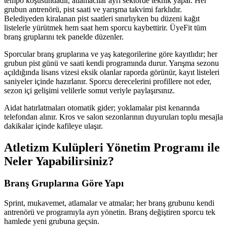
tempo koşusundadır, atlamacılar ayrı sektörde teknik yapar. Her
grubun antrenörü, pist saati ve yarışma takvimi farklıdır.
Belediyeden kiralanan pist saatleri sınırlıyken bu düzeni kağıt
listelerle yürütmek hem saat hem sporcu kaybettirir. ÜyeFit tüm
branş gruplarını tek panelde düzenler.
Sporcular branş gruplarına ve yaş kategorilerine göre kayıtlıdır; her
grubun pist günü ve saati kendi programında durur. Yarışma sezonu
açıldığında lisans vizesi eksik olanlar raporda görünür, kayıt listeleri
saniyeler içinde hazırlanır. Sporcu derecelerini profillere not eder,
sezon içi gelişimi velilerle somut veriyle paylaşırsınız.
Aidat hatırlatmaları otomatik gider; yoklamalar pist kenarında
telefondan alınır. Kros ve salon sezonlarının duyuruları toplu mesajla
dakikalar içinde kafileye ulaşır.
Atletizm Kulüpleri Yönetim Programı
ile
Neler Yapabilirsiniz?
Branş Gruplarına Göre Yapı
Sprint, mukavemet, atlamalar ve atmalar; her branş grubunu kendi
antrenörü ve programıyla ayrı yönetin. Branş değiştiren sporcu tek
hamlede yeni grubuna geçsin.