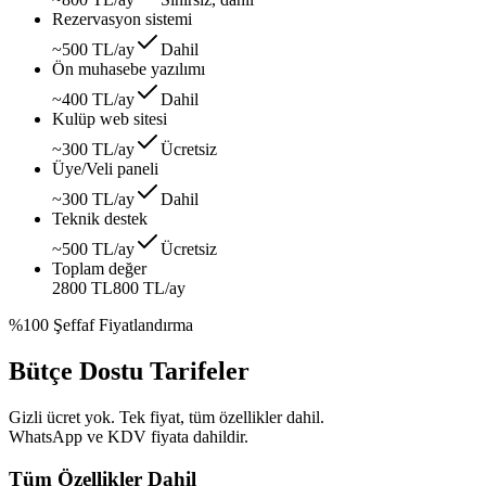
Rezervasyon sistemi
~500 TL/ay
Dahil
Ön muhasebe yazılımı
~400 TL/ay
Dahil
Kulüp web sitesi
~300 TL/ay
Ücretsiz
Üye/Veli paneli
~300 TL/ay
Dahil
Teknik destek
~500 TL/ay
Ücretsiz
Toplam değer
2800 TL
800 TL
/ay
%100 Şeffaf Fiyatlandırma
Bütçe Dostu Tarifeler
Gizli ücret yok. Tek fiyat, tüm özellikler dahil.
WhatsApp ve KDV fiyata dahildir.
Tüm Özellikler Dahil