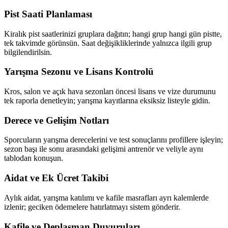
Pist Saati Planlaması
Kiralık pist saatlerinizi gruplara dağıtın; hangi grup hangi gün pistte,
tek takvimde görünsün. Saat değişikliklerinde yalnızca ilgili grup
bilgilendirilsin.
Yarışma Sezonu ve Lisans Kontrolü
Kros, salon ve açık hava sezonları öncesi lisans ve vize durumunu
tek raporla denetleyin; yarışma kayıtlarına eksiksiz listeyle gidin.
Derece ve Gelişim Notları
Sporcuların yarışma derecelerini ve test sonuçlarını profillere işleyin;
sezon başı ile sonu arasındaki gelişimi antrenör ve veliyle aynı
tablodan konuşun.
Aidat ve Ek Ücret Takibi
Aylık aidat, yarışma katılımı ve kafile masrafları ayrı kalemlerde
izlenir; geciken ödemelere hatırlatmayı sistem gönderir.
Kafile ve Deplasman Duyuruları