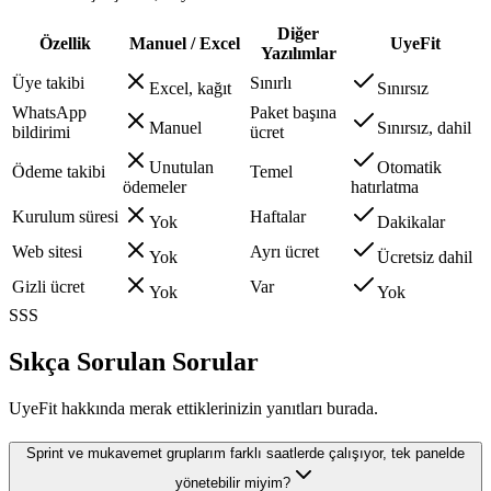
Diğer
Özellik
Manuel / Excel
UyeFit
Yazılımlar
Üye takibi
Sınırlı
Excel, kağıt
Sınırsız
WhatsApp
Paket başına
Manuel
Sınırsız, dahil
bildirimi
ücret
Unutulan
Otomatik
Ödeme takibi
Temel
ödemeler
hatırlatma
Kurulum süresi
Haftalar
Yok
Dakikalar
Web sitesi
Ayrı ücret
Yok
Ücretsiz dahil
Gizli ücret
Var
Yok
Yok
SSS
Sıkça Sorulan Sorular
UyeFit hakkında merak ettiklerinizin yanıtları burada.
Sprint ve mukavemet gruplarım farklı saatlerde çalışıyor, tek panelde
yönetebilir miyim?