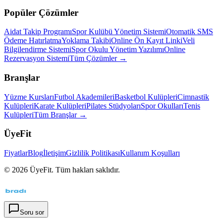
Popüler Çözümler
Aidat Takip Programı
Spor Kulübü Yönetim Sistemi
Otomatik SMS
Ödeme Hatırlatma
Yoklama Takibi
Online Ön Kayıt Linki
Veli
Bilgilendirme Sistemi
Spor Okulu Yönetim Yazılımı
Online
Rezervasyon Sistemi
Tüm Çözümler →
Branşlar
Yüzme Kursları
Futbol Akademileri
Basketbol Kulüpleri
Cimnastik
Kulüpleri
Karate Kulüpleri
Pilates Stüdyoları
Spor Okulları
Tenis
Kulüpleri
Tüm Branşlar →
ÜyeFit
Fiyatlar
Blog
İletişim
Gizlilik Politikası
Kullanım Koşulları
©
2026
ÜyeFit. Tüm hakları saklıdır.
Soru sor