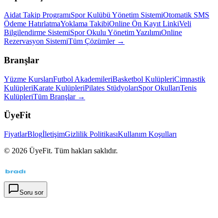
Aidat Takip Programı
Spor Kulübü Yönetim Sistemi
Otomatik SMS
Ödeme Hatırlatma
Yoklama Takibi
Online Ön Kayıt Linki
Veli
Bilgilendirme Sistemi
Spor Okulu Yönetim Yazılımı
Online
Rezervasyon Sistemi
Tüm Çözümler →
Branşlar
Yüzme Kursları
Futbol Akademileri
Basketbol Kulüpleri
Cimnastik
Kulüpleri
Karate Kulüpleri
Pilates Stüdyoları
Spor Okulları
Tenis
Kulüpleri
Tüm Branşlar →
ÜyeFit
Fiyatlar
Blog
İletişim
Gizlilik Politikası
Kullanım Koşulları
©
2026
ÜyeFit. Tüm hakları saklıdır.
Soru sor