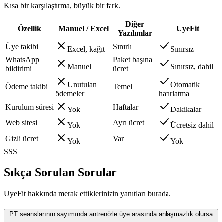
Kısa bir karşılaştırma, büyük bir fark.
Diğer
Özellik
Manuel / Excel
UyeFit
Yazılımlar
Üye takibi
Sınırlı
Excel, kağıt
Sınırsız
WhatsApp
Paket başına
Manuel
Sınırsız, dahil
bildirimi
ücret
Unutulan
Otomatik
Ödeme takibi
Temel
ödemeler
hatırlatma
Kurulum süresi
Haftalar
Yok
Dakikalar
Web sitesi
Ayrı ücret
Yok
Ücretsiz dahil
Gizli ücret
Var
Yok
Yok
SSS
Sıkça Sorulan Sorular
UyeFit hakkında merak ettiklerinizin yanıtları burada.
PT seanslarının sayımında antrenörle üye arasında anlaşmazlık olursa