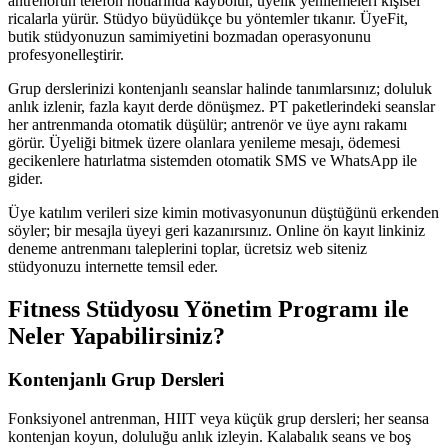
antrenörün telefon notlarında kaybolur, üyelik yenilemeleri kişisel
ricalarla yürür. Stüdyo büyüdükçe bu yöntemler tıkanır. ÜyeFit,
butik stüdyonuzun samimiyetini bozmadan operasyonunu
profesyonelleştirir.
Grup derslerinizi kontenjanlı seanslar halinde tanımlarsınız; doluluk
anlık izlenir, fazla kayıt derde dönüşmez. PT paketlerindeki seanslar
her antrenmanda otomatik düşülür; antrenör ve üye aynı rakamı
görür. Üyeliği bitmek üzere olanlara yenileme mesajı, ödemesi
gecikenlere hatırlatma sistemden otomatik SMS ve WhatsApp ile
gider.
Üye katılım verileri size kimin motivasyonunun düştüğünü erkenden
söyler; bir mesajla üyeyi geri kazanırsınız. Online ön kayıt linkiniz
deneme antrenmanı taleplerini toplar, ücretsiz web siteniz
stüdyonuzu internette temsil eder.
Fitness Stüdyosu Yönetim Programı
ile
Neler Yapabilirsiniz?
Kontenjanlı Grup Dersleri
Fonksiyonel antrenman, HIIT veya küçük grup dersleri; her seansa
kontenjan koyun, doluluğu anlık izleyin. Kalabalık seans ve boş