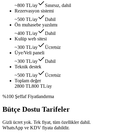
~800 TL/ay
Sınırsız, dahil
Rezervasyon sistemi
~500 TL/ay
Dahil
Ön muhasebe yazılımı
~400 TL/ay
Dahil
Kulüp web sitesi
~300 TL/ay
Ücretsiz
Üye/Veli paneli
~300 TL/ay
Dahil
Teknik destek
~500 TL/ay
Ücretsiz
Toplam değer
2800 TL
800 TL
/ay
%100 Şeffaf Fiyatlandırma
Bütçe Dostu Tarifeler
Gizli ücret yok. Tek fiyat, tüm özellikler dahil.
WhatsApp ve KDV fiyata dahildir.