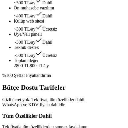
~500 TL/ay
Dahil
Ön muhasebe yazılımı
~400 TL/ay
Dahil
Kulüp web sitesi
~300 TL/ay
Ücretsiz
Üye/Veli paneli
~300 TL/ay
Dahil
Teknik destek
~500 TL/ay
Ücretsiz
Toplam değer
2800 TL
800 TL
/ay
%100 Şeffaf Fiyatlandırma
Bütçe Dostu Tarifeler
Gizli ücret yok. Tek fiyat, tüm özellikler dahil.
WhatsApp ve KDV fiyata dahildir.
Tüm Özellikler Dahil
Tek fiyatla tüm özelliklerden sınırsız faydalanın.