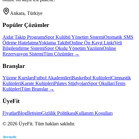
Ankara, Türkiye
Popüler Çözümler
Aidat Takip Programı
Spor Kulübü Yönetim Sistemi
Otomatik SMS
Ödeme Hatırlatma
Yoklama Takibi
Online Ön Kayıt Linki
Veli
Bilgilendirme Sistemi
Spor Okulu Yönetim Yazılımı
Online
Rezervasyon Sistemi
Tüm Çözümler →
Branşlar
Yüzme Kursları
Futbol Akademileri
Basketbol Kulüpleri
Cimnastik
Kulüpleri
Karate Kulüpleri
Pilates Stüdyoları
Spor Okulları
Tenis
Kulüpleri
Tüm Branşlar →
ÜyeFit
Fiyatlar
Blog
İletişim
Gizlilik Politikası
Kullanım Koşulları
©
2026
ÜyeFit. Tüm hakları saklıdır.