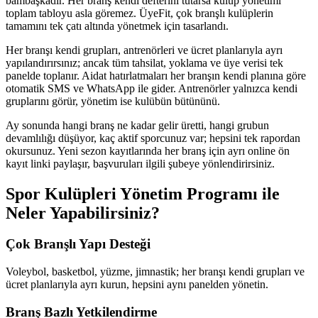
bambaşkadır. Her branş kendi defterini tutarsa kulüp yönetimi
toplam tabloyu asla göremez. ÜyeFit, çok branşlı kulüplerin
tamamını tek çatı altında yönetmek için tasarlandı.
Her branşı kendi grupları, antrenörleri ve ücret planlarıyla ayrı
yapılandırırsınız; ancak tüm tahsilat, yoklama ve üye verisi tek
panelde toplanır. Aidat hatırlatmaları her branşın kendi planına göre
otomatik SMS ve WhatsApp ile gider. Antrenörler yalnızca kendi
gruplarını görür, yönetim ise kulübün bütününü.
Ay sonunda hangi branş ne kadar gelir üretti, hangi grubun
devamlılığı düşüyor, kaç aktif sporcunuz var; hepsini tek rapordan
okursunuz. Yeni sezon kayıtlarında her branş için ayrı online ön
kayıt linki paylaşır, başvuruları ilgili şubeye yönlendirirsiniz.
Spor Kulüpleri Yönetim Programı
ile
Neler Yapabilirsiniz?
Çok Branşlı Yapı Desteği
Voleybol, basketbol, yüzme, jimnastik; her branşı kendi grupları ve
ücret planlarıyla ayrı kurun, hepsini aynı panelden yönetin.
Branş Bazlı Yetkilendirme