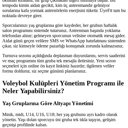
okuldan kiralanır, bir grup çıkmadan diğeri ısınmaya başlar. Bu
tempoda kimin aidatı gecikti, kim üç antrenmandır gelmiyor
sorularına kafa yormak antrenörlerin enerjisini tüketir. ÜyeFit tam bu
noktada devreye girer.
Sporcularınızı yaş gruplarına göre kaydeder, her grubun haftalık
salon programını sistemde tutarsınız. Antrenman başında yoklama
telefondan alınır; gelmeyen sporcunun velisine otomatik mesaj gider.
Aidat günü geçen velilere SMS ve WhatsApp hatırlatması sistemden
çıkar, siz kimseyle ödeme pazarlığı konuşmak zorunda kalmazsınız.
Turnuva sezonu açıldığında deplasman duyurularını, servis saatlerini
ve maç programını tüm gruba tek mesajla iletirsiniz. Yeni sezon
seçmeleri için online ön kayıt linkiniz hazırdır; ilgilenen veliler
formu doldurur, siz seçme gününü planlarsınız.
Voleybol Kulüpleri Yönetim Programı
ile
Neler Yapabilirsiniz?
Yaş Gruplarına Göre Altyapı Yönetimi
Minik, midi, U14, U16, U18; her yaş grubunu ayrı kadro olarak
yönetin. Yaşı dolan sporcuyu üst gruba tek tıkla taşıyın, gelişim
geçmişi profilinde kalsın.