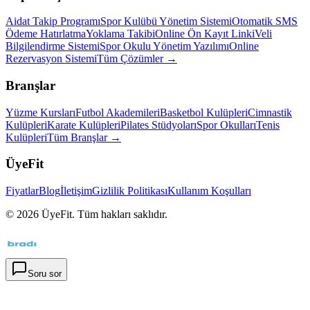
Aidat Takip Programı
Spor Kulübü Yönetim Sistemi
Otomatik SMS
Ödeme Hatırlatma
Yoklama Takibi
Online Ön Kayıt Linki
Veli
Bilgilendirme Sistemi
Spor Okulu Yönetim Yazılımı
Online
Rezervasyon Sistemi
Tüm Çözümler →
Branşlar
Yüzme Kursları
Futbol Akademileri
Basketbol Kulüpleri
Cimnastik
Kulüpleri
Karate Kulüpleri
Pilates Stüdyoları
Spor Okulları
Tenis
Kulüpleri
Tüm Branşlar →
ÜyeFit
Fiyatlar
Blog
İletişim
Gizlilik Politikası
Kullanım Koşulları
©
2026
ÜyeFit. Tüm hakları saklıdır.
Soru sor