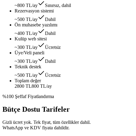
~800 TL/ay
Sınırsız, dahil
Rezervasyon sistemi
~500 TL/ay
Dahil
Ön muhasebe yazılımı
~400 TL/ay
Dahil
Kulüp web sitesi
~300 TL/ay
Ücretsiz
Üye/Veli paneli
~300 TL/ay
Dahil
Teknik destek
~500 TL/ay
Ücretsiz
Toplam değer
2800 TL
800 TL
/ay
%100 Şeffaf Fiyatlandırma
Bütçe Dostu Tarifeler
Gizli ücret yok. Tek fiyat, tüm özellikler dahil.
WhatsApp ve KDV fiyata dahildir.