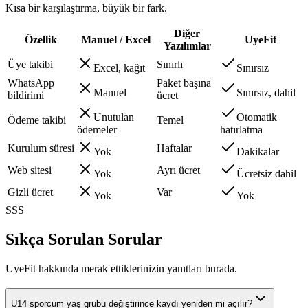
Kısa bir karşılaştırma, büyük bir fark.
Diğer
Özellik
Manuel / Excel
UyeFit
Yazılımlar
Üye takibi
Sınırlı
Excel, kağıt
Sınırsız
WhatsApp
Paket başına
Manuel
Sınırsız, dahil
bildirimi
ücret
Unutulan
Otomatik
Ödeme takibi
Temel
ödemeler
hatırlatma
Kurulum süresi
Haftalar
Yok
Dakikalar
Web sitesi
Ayrı ücret
Yok
Ücretsiz dahil
Gizli ücret
Var
Yok
Yok
SSS
Sıkça Sorulan Sorular
UyeFit hakkında merak ettiklerinizin yanıtları burada.
U14 sporcum yaş grubu değiştirince kaydı yeniden mi açılır?