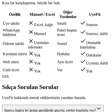
Kısa bir karşılaştırma, büyük bir fark.
Diğer
Özellik
Manuel / Excel
UyeFit
Yazılımlar
Üye takibi
Sınırlı
Excel, kağıt
Sınırsız
WhatsApp
Paket başına
Manuel
Sınırsız, dahil
bildirimi
ücret
Unutulan
Otomatik
Ödeme takibi
Temel
ödemeler
hatırlatma
Kurulum süresi
Haftalar
Yok
Dakikalar
Web sitesi
Ayrı ücret
Yok
Ücretsiz dahil
Gizli ücret
Var
Yok
Yok
SSS
Sıkça Sorulan Sorular
UyeFit hakkında merak ettiklerinizin yanıtları burada.
Sporcu başka bir gruba geçtiğinde geçmiş verileri kaybolur mu?