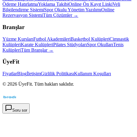
Ödeme Hatırlatma
Yoklama Takibi
Online Ön Kayıt Linki
Veli
Bilgilendirme Sistemi
Spor Okulu Yönetim Yazılımı
Online
Rezervasyon Sistemi
Tüm Çözümler →
Branşlar
Yüzme Kursları
Futbol Akademileri
Basketbol Kulüpleri
Cimnastik
Kulüpleri
Karate Kulüpleri
Pilates Stüdyoları
Spor Okulları
Tenis
Kulüpleri
Tüm Branşlar →
ÜyeFit
Fiyatlar
Blog
İletişim
Gizlilik Politikası
Kullanım Koşulları
©
2026
ÜyeFit. Tüm hakları saklıdır.
Soru sor