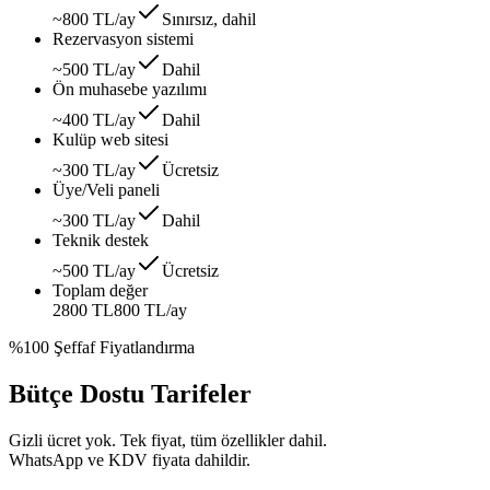
~800 TL/ay
Sınırsız, dahil
Rezervasyon sistemi
~500 TL/ay
Dahil
Ön muhasebe yazılımı
~400 TL/ay
Dahil
Kulüp web sitesi
~300 TL/ay
Ücretsiz
Üye/Veli paneli
~300 TL/ay
Dahil
Teknik destek
~500 TL/ay
Ücretsiz
Toplam değer
2800 TL
800 TL
/ay
%100 Şeffaf Fiyatlandırma
Bütçe Dostu Tarifeler
Gizli ücret yok. Tek fiyat, tüm özellikler dahil.
WhatsApp ve KDV fiyata dahildir.