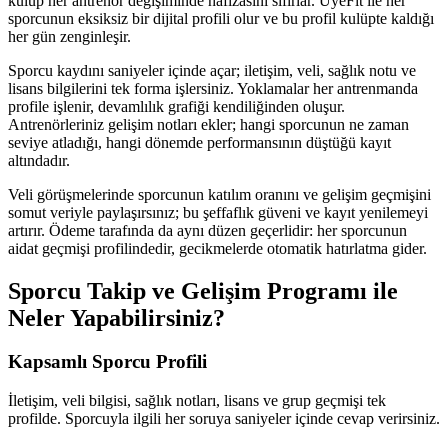
kulüp her antrenör değişiminde hafızasını sıfırlar. ÜyeFit ile her
sporcunun eksiksiz bir dijital profili olur ve bu profil kulüpte kaldığı
her gün zenginleşir.
Sporcu kaydını saniyeler içinde açar; iletişim, veli, sağlık notu ve
lisans bilgilerini tek forma işlersiniz. Yoklamalar her antrenmanda
profile işlenir, devamlılık grafiği kendiliğinden oluşur.
Antrenörleriniz gelişim notları ekler; hangi sporcunun ne zaman
seviye atladığı, hangi dönemde performansının düştüğü kayıt
altındadır.
Veli görüşmelerinde sporcunun katılım oranını ve gelişim geçmişini
somut veriyle paylaşırsınız; bu şeffaflık güveni ve kayıt yenilemeyi
artırır. Ödeme tarafında da aynı düzen geçerlidir: her sporcunun
aidat geçmişi profilindedir, gecikmelerde otomatik hatırlatma gider.
Sporcu Takip ve Gelişim Programı
ile
Neler Yapabilirsiniz?
Kapsamlı Sporcu Profili
İletişim, veli bilgisi, sağlık notları, lisans ve grup geçmişi tek
profilde. Sporcuyla ilgili her soruya saniyeler içinde cevap verirsiniz.